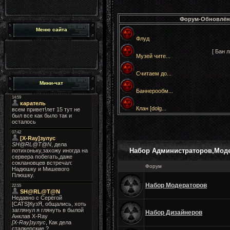
Форум-Обновлён
Меню сайта
Флуд
[ Бан 
Музей чите...
Считаем до...
Мини-чат
Баннерообм...
Клан [dolg...
Набор Администраторов,Моде
Форум
Набор Модераторов
Набор Дизайнеров