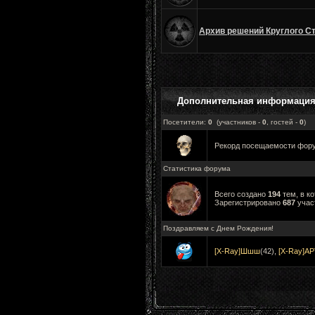
Архив решений Круглого 
Дополнительная информаци
Посетители:
0
(участников -
0
, гостей -
0
)
Рекорд посещаемости фо
Статистика форума
Всего создано
194
тем, в к
Зарегистрировано
687
учас
Поздравляем с Днем Рождения!
[X-Ray]Шшш
(42)
,
[X-Ray]А