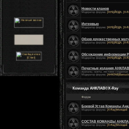
Новости кланов
Модератор форума:
[НУБ]ЙОДА
,
[X-R
Интервью
Модератор форума:
[НУБ]ЙОДА
,
[X-R
Обзор дружественных мат
Модератор форума:
[НУБ]ЙОДА
,
[X-R
Обсуждение информации 
Модератор форума:
[НУБ]ЙОДА
,
[X-R
Печатные издания АНКЛА
журналы, газеты, листовки созданн
Модератор форума:
[АНКЛАВ]Barsuck
Команда АНКЛАВ©X-Ray
Форум
Боевой Устав Команды Анк
Модератор форума:
[X-Ray]Молодой
СОСТАВ КОМАНДЫ АНКЛА
Модератор форума:
[X-Ray]Молодой