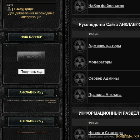
Набор файловиков
Для добавления необходима
авторизация
Руководство Сайта АНКЛАВ©
Форум
НАШ БАННЕР
Администраторы
Модераторы
Сервер Админы
АНКЛАВ©X-Ray
Правила Анклава
Для красивого отображения этого блока требуется
Flash Player 9
или выше.
ИНФОРМАЦИОННЫЙ РАЗДЕЛ 
АНКЛАВ©X-Ray
Форум
Новости Сталкера
Модератор форума:
[НУБ]ЙОДА
,
[X-R