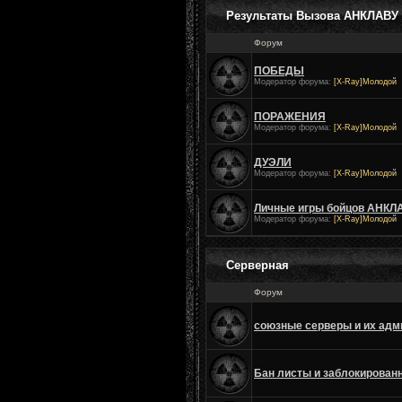
Результаты Вызова АНКЛАВУ
Форум
ПОБЕДЫ
Модератор форума:
[X-Ray]Молодой
ПОРАЖЕНИЯ
Модератор форума:
[X-Ray]Молодой
ДУЭЛИ
Модератор форума:
[X-Ray]Молодой
Личные игры бойцов АНКЛ
Модератор форума:
[X-Ray]Молодой
Серверная
Форум
союзные серверы и их ад
Бан листы и заблокирован