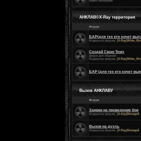
обмен баннерами
АНКЛАВ©X-Ray территория
Форум
БАР(для тех кто хочет выг
Модератор форума:
[X-Ray]White_Wo
Создай Свою Тему
форум для общения
Модератор форума:
[X-Ray]White_Wo
БАР (для тех кто хочет вып
Вызов АНКЛАВУ
Форум
Заявки на проведение боя
Модератор форума:
[X-Ray]Молодой
Вызов на дуэль
Модератор форума:
[X-Ray]Молодой