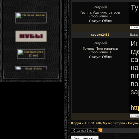
Ту
Рядовой
Группа: Администраторы
Сообщений:
7
Статус:
Offline
xovoko2486
Дата:
Иг
Рядовой
Группа: Пользователи
гд
Сообщений:
1
Статус:
Offline
са
на
вн
во
за
htt
Форум
»
АНКЛАВ©X-Ray территория
»
Создай
1
Страница
1
из
1