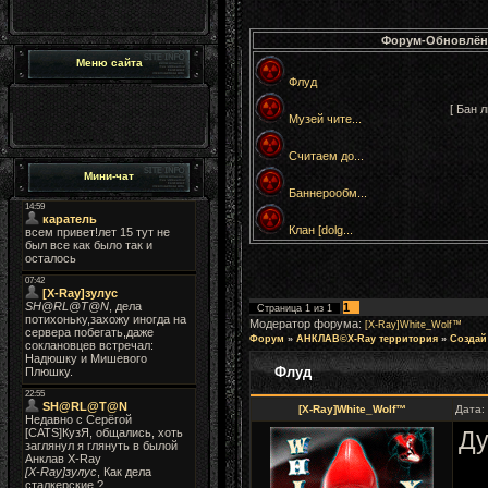
Форум-Обновлён
Меню сайта
Флуд
[ Бан 
Музей чите...
Считаем до...
Мини-чат
Баннерообм...
Клан [dolg...
1
Страница
1
из
1
Модератор форума:
[X-Ray]White_Wolf™
Форум
»
АНКЛАВ©X-Ray территория
»
Создай
Флуд
[X-Ray]White_Wolf™
Дата:
Ду