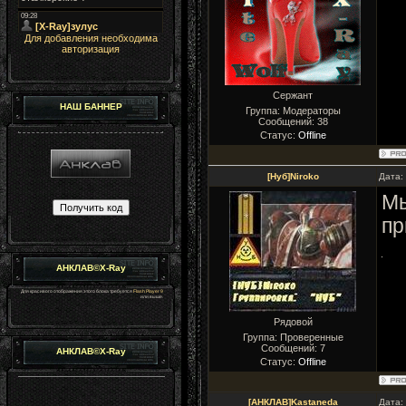
Для добавления необходима
авторизация
Сержант
НАШ БАННЕР
Группа: Модераторы
Сообщений:
38
Статус:
Offline
[Нуб]Niroko
Дата:
Мы
пр
АНКЛАВ©X-Ray
Для красивого отображения этого блока требуется
Flash Player 9
или выше.
Рядовой
Группа: Проверенные
Сообщений:
7
АНКЛАВ©X-Ray
Статус:
Offline
[АНКЛАВ]Kastaneda
Дата: