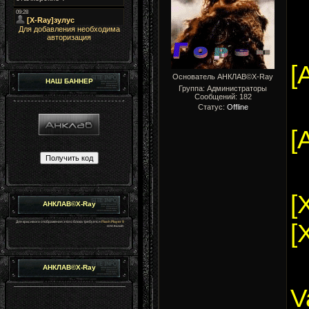
Для добавления необходима
авторизация
[
Основатель АНКЛАВ©X-Ray
НАШ БАННЕР
Группа: Администраторы
Сообщений:
182
Статус:
Offline
[
[
АНКЛАВ©X-Ray
Для красивого отображения этого блока требуется
Flash Player 9
[
или выше.
АНКЛАВ©X-Ray
V