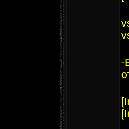
v
v
-
о
[
[