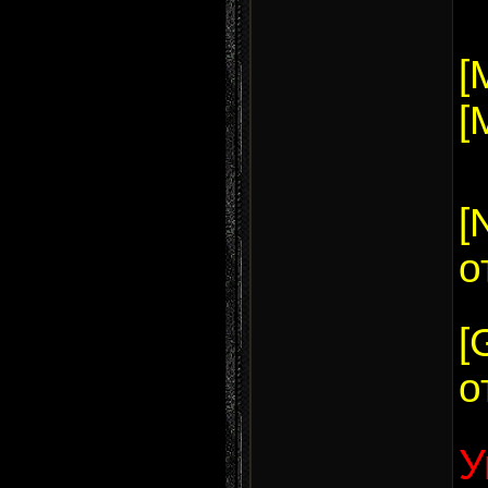
[
[
[
о
[
о
У