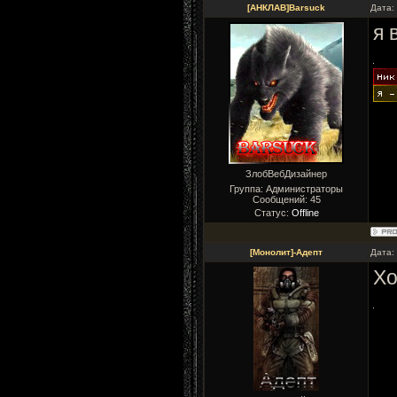
[АНКЛАВ]Barsuck
Дата:
я 
ЗлобВебДизайнер
Группа: Администраторы
Сообщений:
45
Статус:
Offline
[Монолит]-Адепт
Дата:
Хо