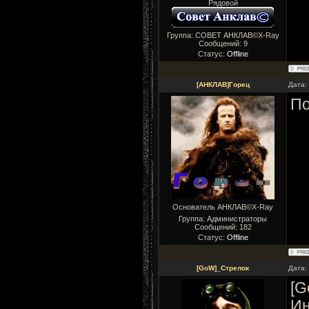
Рядовой
Группа: СОВЕТ АНКЛАВ©X-Ray
Сообщений:
9
Статус:
Offline
[АНКЛАВ]Горец
Дата:
По
Основатель АНКЛАВ©X-Ray
Группа: Администраторы
Сообщений:
182
Статус:
Offline
[GoW]_Стрелок
Дата:
[G
Ин