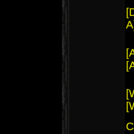
[
A
[
[
[
[
C