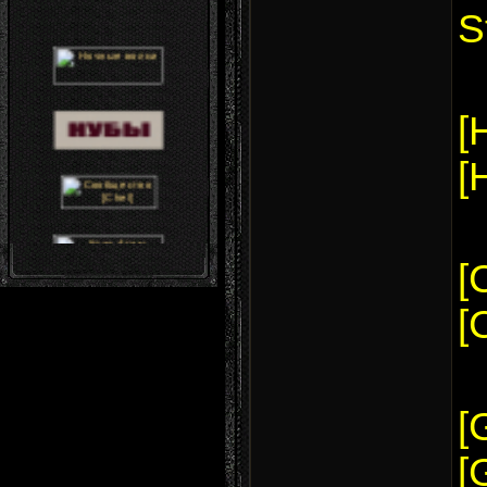
S
[
[
[
[
[
[