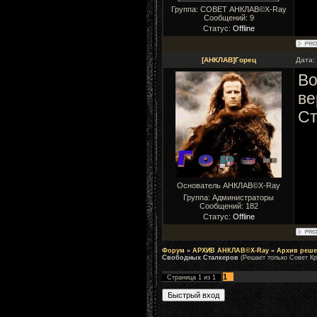
Группа: СОВЕТ АНКЛАВ©X-Ray
Сообщений:
9
Статус:
Offline
[АНКЛАВ]Горец
Дата:
Во
ве
Ст
Основатель АНКЛАВ©X-Ray
Группа: Администраторы
Сообщений:
182
Статус:
Offline
Форум
»
АРХИВ АНКЛАВ©X-Ray
»
Архив реше
Свободных Сталкеров
(Решает только Совет Кр
1
Страница
1
из
1