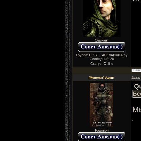
Сержант
Группа: СОВЕТ АНКЛАВ©X-Ray
Сообщений:
20
Статус:
Offline
[Монолит]-Адепт
Дата:
Q
Вс
Мы
Рядовой