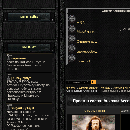
Форум-Обновлён
Меню сайта
Флуд
[ Бан 
Музей чите...
Считаем до...
Мини-чат
Баннерообм...
Клан [dolg...
1
Страница
1
из
1
Форум
»
АРХИВ АНКЛАВ©X-Ray
»
Архив реше
Свободных Сталкеров
(Решает только Совет Кр
Прием в состав Анклава Асс
[АНКЛАВ]Горец
Дата: