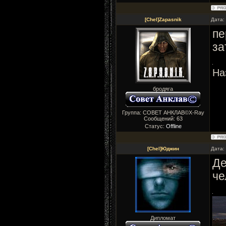
[Chel]Zapasnik
Дата:
пе
за
На
бродяга
Группа: СОВЕТ АНКЛАВ©X-Ray
Сообщений:
63
Статус:
Offline
[Chel]Юджин
Дата:
Де
че
Дипломат