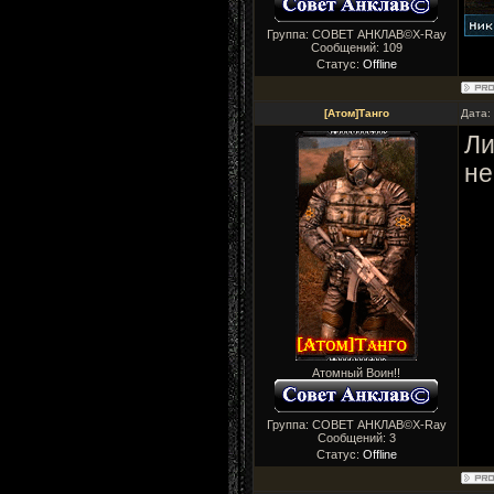
Группа: СОВЕТ АНКЛАВ©X-Ray
Сообщений:
109
Статус:
Offline
[Атом]Танго
Дата:
Ли
не
Атомный Воин!!
Группа: СОВЕТ АНКЛАВ©X-Ray
Сообщений:
3
Статус:
Offline