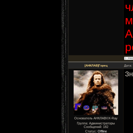
ч
м
А
р
[АНКЛАВ]Горец
Дата:
Зн
Основатель АНКЛАВ©X-Ray
Группа: Администраторы
Сообщений:
182
Статус:
Offline