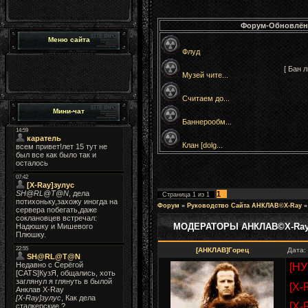
Форум-Обновлён
Меню сайта
Флуд
[ Бан 
Музей чите...
Считаем до...
Мини-чат
Баннерообм...
Клан [dolg...
1
Страница
1
из
1
Форум
»
Руководство Сайта АНКЛАВ©X-Ray
»
МОДЕРАТОРЫ АНКЛАВ©X-Ra
[АНКЛАВ]Горец
Дата:
[Н
[X-
[X-