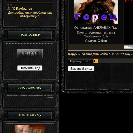
Для добавления необходима
авторизация
Основатель АНКЛАВ©X-Ray
Группа: Администраторы
НАШ БАННЕР
Сообщений:
182
Статус:
Offline
Форум
»
Руководство Сайта АНКЛАВ©X-Ray
»
1
Страница
1
из
1
АНКЛАВ©X-Ray
Для красивого отображения этого блока требуется
Flash Player 9
или выше.
АНКЛАВ©X-Ray