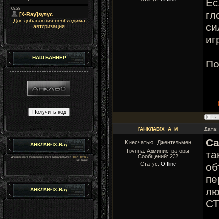
Ес
гл
Для добавления необходима
си
авторизация
иг
НАШ БАННЕР
По
[АНКЛАВ]X_A_M
Дата:
С
К несчатью...Джентельмен
АНКЛАВ©X-Ray
Группа: Администраторы
та
Сообщений:
232
Для красивого отображения этого блока требуется
Flash Player 9
или выше.
Статус:
Offline
об
пе
лю
АНКЛАВ©X-Ray
СТ