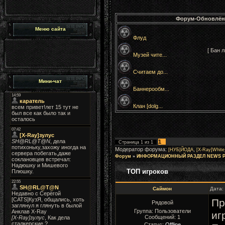
Форум-Обновлён
Меню сайта
Флуд
[ Бан 
Музей чите...
Считаем до...
Мини-чат
Баннерообм...
Клан [dolg...
1
Страница
1
из
1
Модератор форума:
,
[НУБ]ЙОДА
[X-Ray]Whit
Форум
»
ИНФОРМАЦИОННЫЙ РАЗДЕЛ NEWS 
ТОП игроков
Саймон
Дата:
Пр
Рядовой
Группа: Пользователи
иг
Сообщений:
1
Статус:
Offline