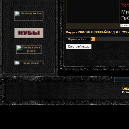
"К
Ми
Ге
Форум
»
ИНФОРМАЦИОННЫЙ РАЗДЕЛ NEWS 
1
Страница
1
из
1
АНКЛ
Исп