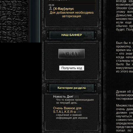
всегда хв
возможный 
Shooter G
этому воп
Для добавления необходима
Домыслив,
авторизация
множество
если еще 
обычно пр
будет. Пол
НАШ БАННЕР
Был бы я с
промолчу, 
время мы п
– кто знае
когда нач
сталкеры е
было бы н
вакуумных 
из этого 
Категории раздела
Думая об э
Балансиров
Новость Дня!
[85]
тестирован
Что то важное произошедшее
за текущий день.
Множество 
Очень Важное для
очень даж
S.T.A.L.K.E.R-а
[25]
должен ум
серьёзная и важная
научиться 
информация для игроков
совместит
определен
представле
попал по 