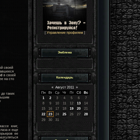
[
Управление профилем
]
Эмблема
ой своей
вавшееся
ld
в своей
Календарь
ее на сто
«
Август 2011
»
Пн
Вт
Ср
Чт
Пт
Сб
Вс
 до таких
еньшим
1
2
3
4
5
6
7
у
8
9
10
11
12
13
14
15
16
17
18
19
20
21
22
23
24
25
26
27
28
29
30
31
ассе книг,
глаза и еще
ерьеров ее
азгуляться