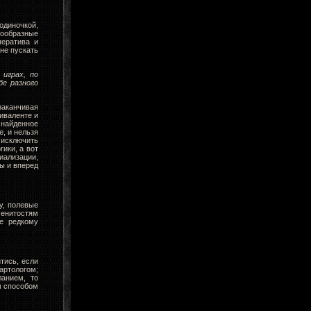
одиночкой,
нообразные
ператива и
 не пускать
играх, по
е разного
заканчивая
иваленте и
 найденное
е, и нельзя
 исключить
ики, а вот
ализации,
пы и вперед
у, полевые
аменитостям
ее редкому
тись, если
артологом;
ланием, то
м способом