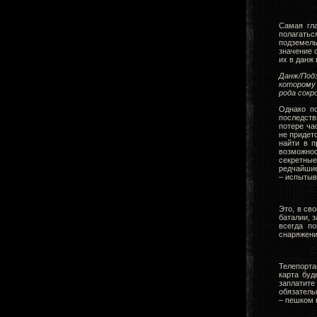
Самая гла
полагатьс
подземел
значение 
их в данж 
Данж/Под
которому
рода сокр
Однако по
последств
потере ча
не придетс
найти в 
возможнос
секретны
редчайшие
– испытыв
Это, в св
баталии, 
всегда п
снаряжени
Телепорта
карта буд
заплатите
обязатель
– пешком 