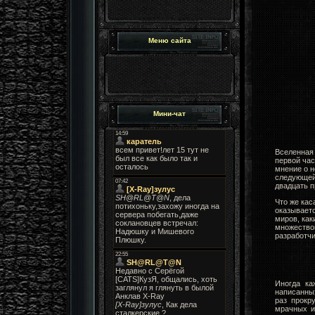
Меню сайта
Мини-чат
Вселенна
первой час
мнение о н
следующей 
двадцать п
Что же кас
оказываетс
миров, ка
множество
разработчи
Иногда ка
написанных
раз прокр
мрачных и