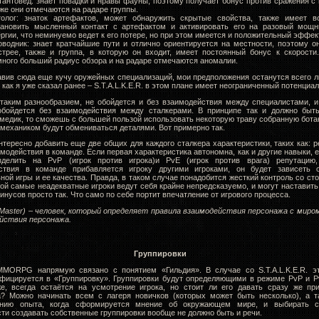
тантовед: знает повадки и нравы фауны, поэтому получает бонус против сражения с
же они отмечаются на радаре группы.
толог: знаток артефактов, может обнаружить скрытые свойства, также имеет в
тановить мысленный контакт с артефактом и активировать его на разовый мощ
ргии, что неминуемо ведет к его потере, но при этом имеется и положительный эффек
оводник: знает кратчайшие пути и отлично ориентируется на местности, поэтому о
стрее, также и группа, в которую он входит, имеет постоянный бонус к скорости
ного больший радиус обзора и на радаре отмечаются аномалии.
авив сюда еще кучу оружейных специализаций, мои предположения останутся всего 
к как я уже сказал ранее – S.T.A.L.K.E.R. в этом плане имеет неограниченный потенциал
 таким разнообразием, не обойдется и без взаимодействия между специалистами, и
обойдется без взаимодействия между сталкерами. В принципе так и должно быть
медик, то сможешь с большей пользой использовать некоторую траву собранную бота
 механиком будут обмениваться деталями. Вот примерно так.
тересно добавить еще две общих для каждого сталкера характеристики, таких как: р
модействия в команде. Если первая характеристика автономна, как и другие навыки, е
делить на PvP (игрок против игрока)и PvE (игрок против врага) репутацию
ствия в команде прибавляется игроку другими игроками, он будет зависеть 
ной игры и ее качества. Правда, в таком случае понадобится жесткий контроль со ст
рой самые неадекватные игроки ведут себя крайне непредсказуемо, и могут наставит
инусов просто так. Что само по себе портит впечатление от игрового процесса.
Master
) – человек, который определяет правила взаимодействия персонажа с миро
ействия персонажа.
Группировки
MMORPG напрямую связано с понятием «Гильдия». В случае со S.T.A.L.K.E.R. э
фицируется в «Группировку». Группировки будут определяющими в режиме PvP и P
е, всегда остаётся на усмотрение игрока, но стоит ли его давать сразу же пр
? Можно начинать всем с лагеря новичков (которых может быть несколько), а 
ению опыта, когда сформируется мнение об окружающем мире, и выбирать с
ти создавать собственные группировки вообще не должно быть и речи.