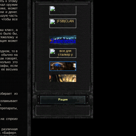
ить к этому
чал оружие
ике, может
ни и денег.
льшую часть
, чтобы все
аш класс, а
но было бы,
тяжелому и
ация может
одном, то в
 обычно на
ак говорят,
колько это
рафы, если
а ее весьма
обирает из
Рация
взламывает
.
препараты,
 на строго
 различная
о. «Бафер».