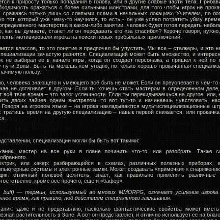
тся к приросту только попадания в голову, или в другие слабые части тела. Прибав
бходимость сражаться с более сильными монстрами, для того чтобы игрок не прока
, сражаясь только лишь со слепыми псами в начальных локациях. Учителем, по лог
ко тот, который уже чему-то научился, то есть - он уже успел потратить уйму време
определенного мастерства в каком-либо занятии, человек будет готов передать небо
о, как вы думаете, станет ли он передавать его «за спасибо»? Короче говоря, нужно
пекты мотивировали игрока на поиски новых прибыльных приключений.
ается классов, то это понятие я предпочел бы упустить. Мы все – сталкеры, и это н
специализации зачастую разнятся. Специализаций может быть множество, и интерес
ок не выбирал ее в начале игры, когда он создает персонажа, а пришел к ней по 
у пути Зоны. Быть ты можешь кем угодно, но только хорошо прокачанная специализ
начимую пользу.
о, человека знающего и умеющего всё быть не может. Если он преуспевает в чем-то 
чае не дотягивает в другом. Если ты хочешь стать мастером в определенном деле,
т всё твое время – это залог успешности. Если ты перекидываешься на другое, или, к
ить двоих зайцев одним выстрелом, то вот тут-то и начинаешь чувствовать, нас
. Говоря на игровом языке – на игрока накладываются мультиспециализационные шт
е: тратишь время на другую специализацию – навык первой снижается, или прокачк
ся.
дставлении, специализации могли бы быть вот такими:
ханик: мастер на все руки в плане починить что-то, или разобрать. Также с
обранного.
ектрик, или хакер: разбирающийся в схемах, различных полезных приборах, 
мпьютерные системы и электронные замки. Может создавать «примочки» к снаряжению
дик: отличный полевой целитель, знает, как правильно применять различные 
тветственно, кроме все прочего, еще и «бафер».
. buff) — термин, используемый во многих MMORPG, означает усиление игрока
ное время, как правило, под действием специального заклинания.
таник: даже и не представляю, насколько фантастические свойства может иметь
езная растительность в Зоне. А вот он представляет, и отлично использует ее на благ