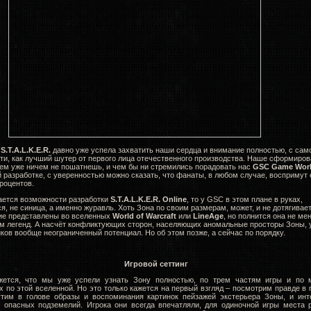
я
S
.
T
.
A
.
L
.
K
.
E
.
R
.
давно уже успела захватить наши сердца и внимание полностью, с сам
ти, как лучший шутер от первого лица отечественного производства. Наше сформиро
ем уже ничем не пошатнешь, и чем бы ни стремились порадовать нас
GSC
Game
Wor
разработке, с уверенностью можно сказать, что фанаты, в любом случае, воспримут 
роцентов.
ается возможности разработки
S
.
T
.
A
.
L
.
K
.
E
.
R
.
Online
, то у GSC в этом плане в руках,
я, не синица, а именно журавль. Хоть Зона по своим размерам, может, и не дотягивает
кие представлены во вселенных
World of Warcraft
или
LineAge
, но полнится она не м
м легенд. А насчёт конфликтующих сторон, населяющих аномальные просторы Зоны, 
ков вообще неограниченный потенциал. Но об этом позже, а сейчас по порядку.
Игровой сеттинг
жется, что мы уже успели узнать Зону полностью, по трем частям игры и по м
 по этой вселенной. Но это только кажется на первый взгляд – посмотрим правде в 
утим в голове образы и воспоминания картинок пейзажей экстерьера Зоны, и инт
 опасных подземелий. Игрока они всегда впечатляли, для одиночной игры места р