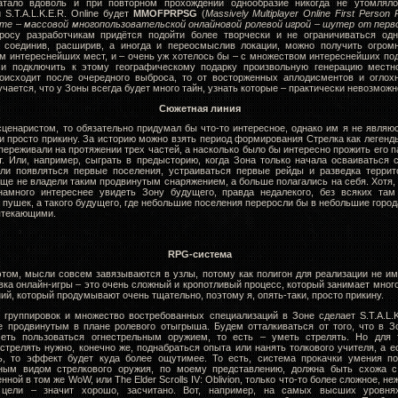
атало вдоволь и при повторном прохождении однообразие никогда не утомляло
S.T.A.L.K.E.R. Online будет
MMOFPRPSG
(
Massively Multiplayer Online First Person 
ame – массовой многопользовательской онлайновой ролевой игрой
–
шутер от перво
росу разработчикам придётся подойти более творчески и не ограничиваться одн
 соединив, расширив, а иногда и переосмыслив локации, можно получить огром
м интереснейших мест, и – очень уж хотелось бы – с множеством интереснейших по
и подключить к этому географическому подарку произвольную генерацию местно
оисходит после очередного выброса, то от восторженных аплодисментов и оглох
учается, что у Зоны всегда будет много тайн, узнать которые – практически невозможн
Сюжетная линия
ценаристом, то обязательно придумал бы что-то интересное, однако им я не являю
и просто прикину. За историю можно взять период формирования Стрелка как легенд
ереживали на протяжении трех частей, а насколько было бы интересно прожить его 
т. Или, например, сыграть в предысторию, когда Зона только начала осваиваться 
али появляться первые поселения, устраиваться первые рейды и разведка террито
ще не владели таким продвинутым снаряжением, а больше полагались на себя. Хотя, 
амного интереснее увидеть Зону будущего, правда недалекого, без всяких там
пушек, а такого будущего, где небольшие поселения переросли бы в небольшие город
вытекающими.
RPG
-система
том, мысли совсем завязываются в узлы, потому как полигон для реализации не им
ка онлайн-игры – это очень сложный и кропотливый процесс, который занимает мног
ий, который продумывают очень тщательно, поэтому я, опять-таки, просто прикину.
группировок и множество востребованных специализаций в Зоне сделает S.T.A.L.K.
е продвинутым в плане ролевого отыгрыша. Будем отталкиваться от того, что в З
еть пользоваться огнестрельным оружием, то есть – уметь стрелять. Но для 
стрелять нужно, конечно же, поднабраться опыта или нанять толкового учителя, а е
ь, то эффект будет куда более ощутимее. То есть, система прокачки умения по
ным видом стрелкового оружия, по моему представлению, должна быть схожа с
нной в том же WoW, или The Elder Scrolls IV: Oblivion, только что-то более сложное, н
цели – значит хорошо, засчитано. Вот, например, на самых высших уровня