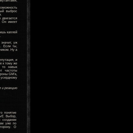
 мутантами,
озможность
ный выброс
т.
н двигается
. Он имеет
лишь каплей
.
 значит, уж
. Если ты,
ником. Ну а
епутация, и
е к тому же
, то навык
от частоты
ороны GM’а,
ь усердному
м и реакцию
то понятие
vE. Выбор,
и создании
там уже по
торону. О