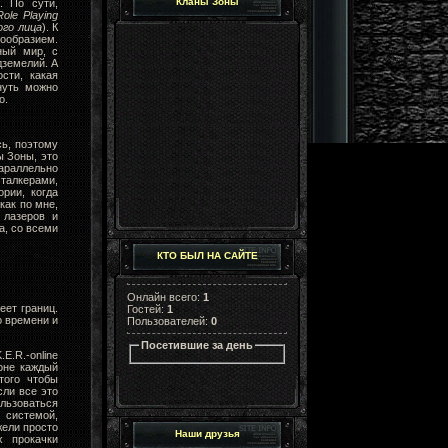
Кланы Зоны
. По сути,
Role Playing
го лица
). К
ообразием.
ный мир, с
дземелий. А
сти, какая
нуть можно
о.
сь, поэтому
ы Зоны, это
параллельно
сталкерами,
рии, когда
как по мне,
 лазеров и
а, со всеми
КТО БЫЛ НА САЙТЕ
Онлайн всего:
1
еет границ.
Гостей:
1
о времени и
Пользователей:
0
Посетившие за день
E.R.-online
оне каждый
того чтобы
сли все это
льзоваться
 системой,
ежели просто
Наши друзья
х прокачки