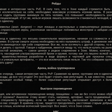
Рейды
вная и интересная часть PvE. В силу того, что в Зоне каждый стремится быть 
я исключительно на себя, необходимо максимум усложнить игрокам жизнь. В раз
ья ходить группами минимум по пять человек, это повышает необходимость коо
специализаций. И тут же, нельзя игроков лишать возможности становиться легендой, и
в одиночку.
земелье (англ. dungeon) — тип локации в настольных и компьютерных ролевых 
 странствуют герои, уничтожая населяющих подземелье монстров и забирая себ
овища.
ход в одиночку это весьма сомнительное мероприятие, начиная со сложности и 
иями. В случае смерти игрока необходимо на него налаживать штраф, в денежном экв
сти имеющегося при себе снаряжения. Все же, если взглянуть с другой стороны, то и
я делить с группой. Говоря о найденном, имеется ввиду то, что нельзя купить на рынк
простой аномалии, —
самое ценное и редкое снаряжение в Зоне. Можно, конечно,
ть нахождения ультрасовременной брони и оружия, потому как это лишено всякой лог
е правительственные разработки в виде формул и чертежей для прокачки специ
 и уникальные артефакты,
—
это все исключать никак нельзя. Так что собираем груп
ать удачу!
Арена, война группировок
ою очередь, самая интересная часть PvP. Сражения на арене, группами или в одиночк
засады, да все что угодно! Это всё будет строить вам репутацию. А, как известно, зн
оказывают особый товар, — более серьезная репутация открывает доступ к бол
ю.
Быстрое перемещение
ция, или мгновенное перемещение между локациями — как же без этого можно обой
ет огромна? Аналогом этому может стать, например, артефакт, часто продаваемый 
 специалисту проводнику, если он знает местность, располагает временем и же
но вас отведет. В крайнем случае, придется преодолевать расстояние старым добры
не спеша, исключая всяческий транспорт. Все знают, что в Зоне сложно.
NPC