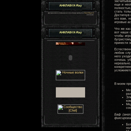
засчитывае
еще и нео
АНКЛАВ©X-Ray
полностью
стать толь
Для красивого отображения этого блока требуется
Flash Player 9
Достигнув 
или выше.
его вам, н
игровые ас
Что же кас
вот наши 
АНКЛАВ©X-Ray
чтобы игр
бугристом
принести з
Естественн
любом слу
него уходи
хочешь уб
нереально
конкретне
усложняет
В моем пре
Ме
раз
Эл
ко
Ме
соо
Баф (англ
фиксирован
Бо
пол