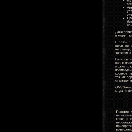
Му
так
Ар
ус
эне
Пр
бы
нам
Даже приб
в море, та
В связи с
никак не 
например, 
электрик с
Было бы ин
навык взаи
можно раз
взаимодей
кооператив
так как по
сталкеру м
GM
(
Game
мира на д
Понятие 
переквали
конечно ж
персонажа
приобрет
возможнос