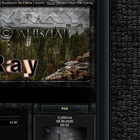
 |
Вы вошли как
Гость
|
Группа
"
Гости
"
Приветствую Вас
Гость
PDA
Суббота
08.08.2026
14:38
09:52