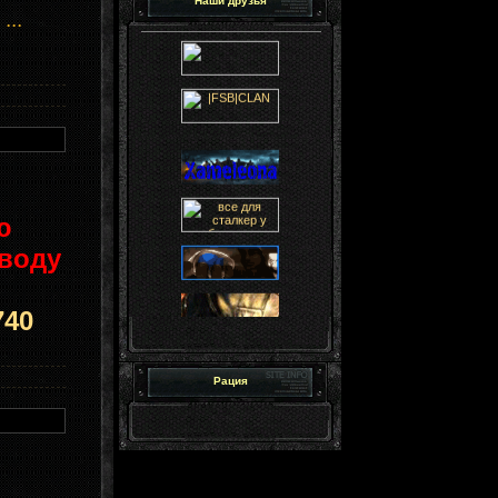
Наши друзья
п
...
ю
оводу
!
740
Рация