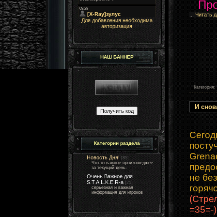
Про
...
Читать 
Для добавления необходима
авторизация
НАШ БАННЕР
Категория:
И снов
Сегод
Категории раздела
посту
Grena
Новость Дня!
[85]
Что то важное произошедшее
предо
за текущий день.
не бе
Очень Важное для
S.T.A.L.K.E.R-а
[25]
горяч
серьёзная и важная
информация для игроков
(Стре
=35=-)