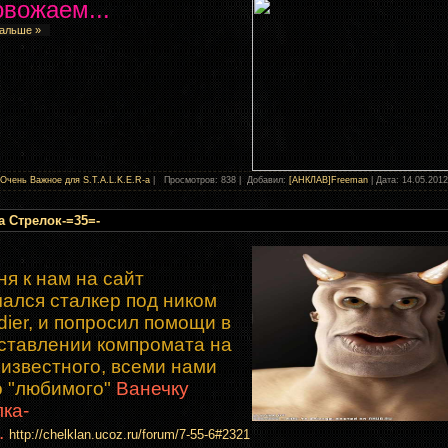
вожаем...
дальше »
Очень Важное для S.T.A.L.K.E.R-а
| Просмотров: 838 | Добавил:
[АНКЛАВ]Freeman
| Дата:
14.05.2012
а Стрелок-=35=-
ня к нам на сайт
чался сталкер под ником
dier, и попросил помощи в
ставлении компромата на
зизвестного, всеми нами
о "любимого"
Ванечку
лка-
.
http://chelklan.ucoz.ru/forum/7-55-6#2321