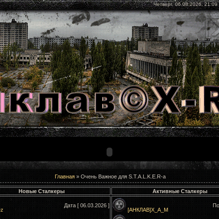
Четверг, 06.08.2026, 21:09
Главная
»
Очень Важное для S.T.A.L.K.E.R-а
Новые Сталкеры
Активные Сталкеры
Дата [ 06.03.2026 ]
По
ez
[АНКЛАВ]X_A_M