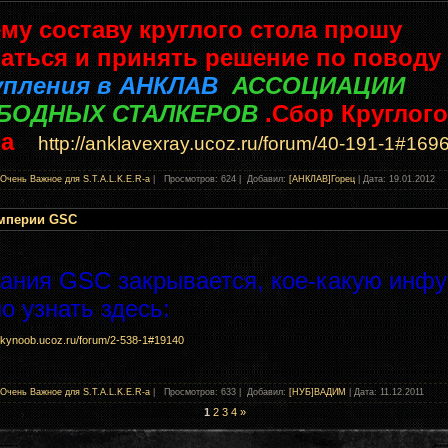
ему составу круглого стола прошу
аться и принять решение по поводу
упления в АНКЛАВ
АССОЦИАЦИИ
БОДНЫХ СТАЛКЕРОВ
.Сбор Круглого
а
http://anklavexray.ucoz.ru/forum/40-191-1#169
Очень Важное для S.T.A.L.K.E.R-а
| Просмотров: 624 | Добавил:
[АНКЛАВ]Горец
| Дата:
19.01.2012
империи GSC
ания GSC закрывается, кое-какую инфу
о узнать здесь:
rskynoob.ucoz.ru/forum/2-538-1#19140
Очень Важное для S.T.A.L.K.E.R-а
| Просмотров: 633 | Добавил:
[НУБ]ВАДИМ
| Дата:
11.12.2011
1
2
3
4
»