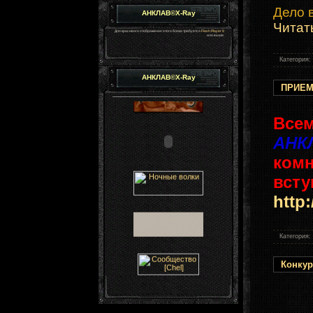
Дело в
АНКЛАВ©X-Ray
Читат
Для красивого отображения этого блока требуется
Flash Player 9
или выше.
Категория:
АНКЛАВ©X-Ray
ПРИЕМ
Всем
АНК
комн
вст
http
Категория:
Конкур