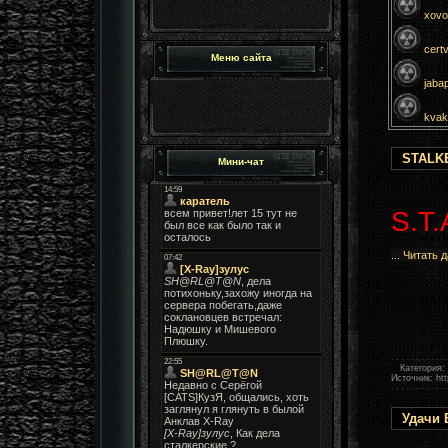
xovo
cert
Меню сайта
jaba
kvak
STALK
Мини-чат
S.T.
...
Читать 
Категория:
Источник: h
Удачи 