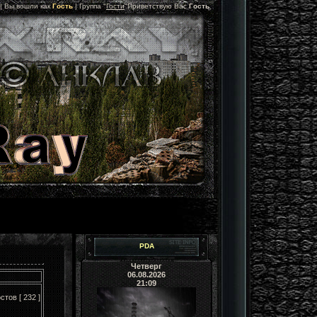
 |
Вы вошли как
Гость
|
Группа
"
Гости
"
Приветствую Вас
Гость
PDA
Четверг
06.08.2026
21:09
стов [ 232 ]