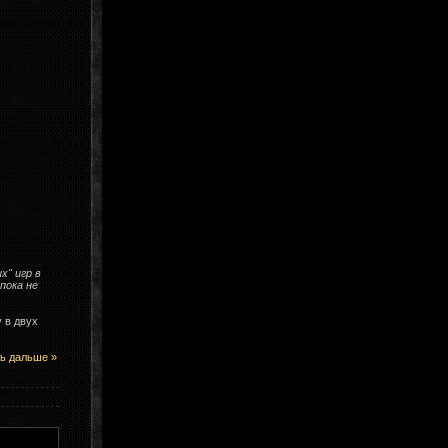
х" игр в
пока не
 в двух
ь дальше »