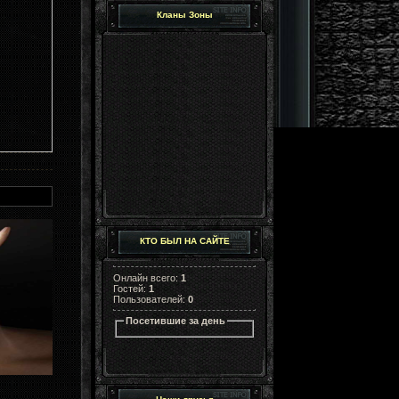
Кланы Зоны
КТО БЫЛ НА САЙТЕ
Онлайн всего:
1
Гостей:
1
Пользователей:
0
Посетившие за день