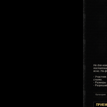
Не для ко
постапокал
ясно. На ф
- Участник
стилях.
- Размеры 
- Разрешае
Категория:
ПРИЕМ