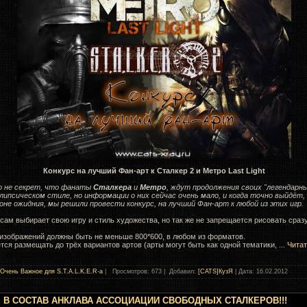
Конкурс на лучший Фан-арт к Сталкер 2 и Метро Last Light
го не секрет, что фанаты
Сталкера
и
Метро
, ждут продолжения своих "легендарны
ипсическом стиле, но информации о них сейчас очень мало, и когда точно выйдёт, 
оне ожидния, мы решили провести конкурс, на лучший Фан-арт к любой из этих игр.
 сам выбирает свою игру и стиль художества, но так же не запрещается рисовать сразу
изображений должны быть не меньше 800*600, в любом из форматов.
тся размещать до трёх вариантов артов (арты могут быть как одной тематики,
...
Читат
Очень Важное для S.T.A.L.K.E.R-а
| Просмотров: 673 | Добавил:
[CATS]КузЯ
| Дата:
16.02.2012
 В СОСТАВ АНКЛАВА АССОЦИАЦИИ СВОБОДНЫХ СТАЛКЕРОВ!!!