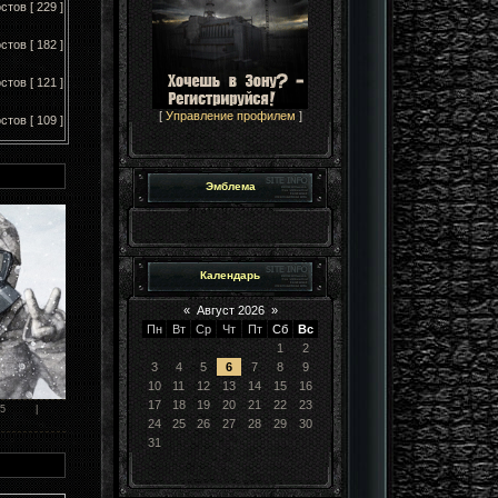
стов [ 229 ]
стов [ 182 ]
стов [ 121 ]
[
Управление профилем
]
стов [ 109 ]
Эмблема
Календарь
«
Август 2026
»
Пн
Вт
Ср
Чт
Пт
Сб
Вс
1
2
3
4
5
6
7
8
9
10
11
12
13
14
15
16
17
18
19
20
21
22
23
15
|
24
25
26
27
28
29
30
31