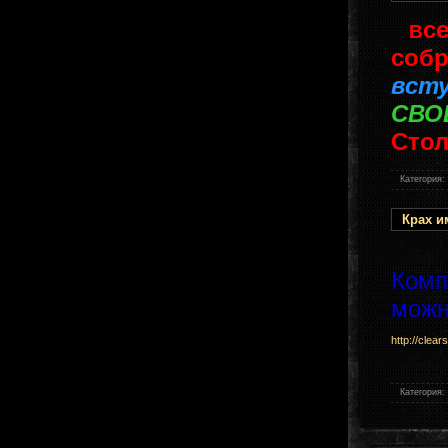
с
В
собр
вст
СВО
Стол
Категория:
Крах 
Комп
можн
http://clea
Категория: