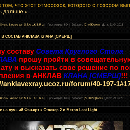
 том, что этот отморозок, которого с позором вы
ь дальше »
Очень Важное для S.T.A.L.K.E.R-а
| Просмотров: 804 | Добавил:
[Chel]Юджин
| Дата:
21.04.2012
 В СОСТАВ АНКЛАВА КЛАНА [СМЕРШ]
у составу
Совета Круглого Стола
ЛАВА
прошу пройти в совещательну
ату и высказать свое решение по п
упления в АНКЛАВ
КЛАНА [СМЕРШ]
!!
://anklavexray.ucoz.ru/forum/40-197-1#1
Очень Важное для S.T.A.L.K.E.R-а
| Просмотров: 693 | Добавил:
[АНКЛАВ]Горец
| Дата:
29.03.2012
с на лучший Фан-арт к Сталкер 2 и Метро Last Light