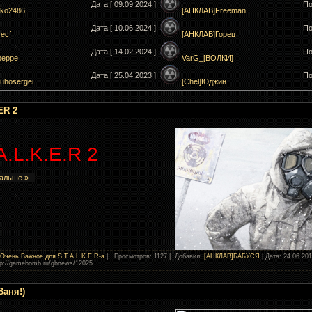
Дата [ 09.09.2024 ]
По
ko2486
[АНКЛАВ]Freeman
Дата [ 10.06.2024 ]
По
vecf
[АНКЛАВ]Горец
Дата [ 14.02.2024 ]
По
peppe
VarG_[ВОЛКИ]
Дата [ 25.04.2023 ]
По
uhosergei
[Chel]Юджин
ER 2
A.L.K.E.R 2
дальше »
Очень Важное для S.T.A.L.K.E.R-а
| Просмотров: 1127 | Добавил:
[АНКЛАВ]БАБУСЯ
| Дата:
24.06.20
ttp://gamebomb.ru/gbnews/12025
Ваня!)