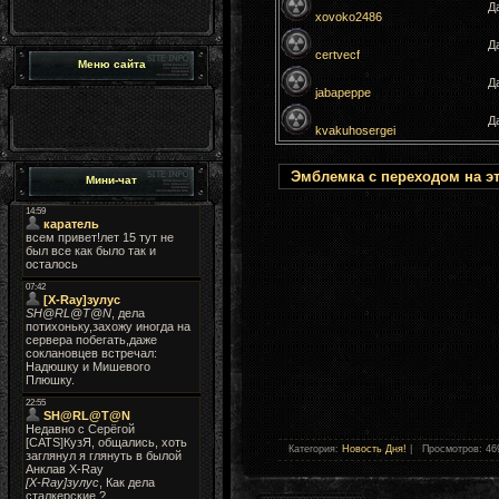
Да
xovoko2486
Да
certvecf
Меню сайта
Да
jabapeppe
Да
kvakuhosergei
Эмблемка с переходом на эт
Мини-чат
Категория:
Новость Дня!
| Просмотров: 46