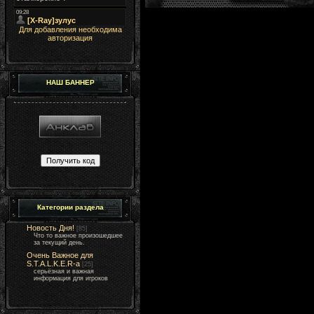
Для добавления необходима
авторизация
НАШ БАННЕР
Категории раздела
Новость Дня!
[85]
Что то важное произошедшее
за текущий день.
Очень Важное для
S.T.A.L.K.E.R-а
[25]
серьёзная и важная
информация для игроков