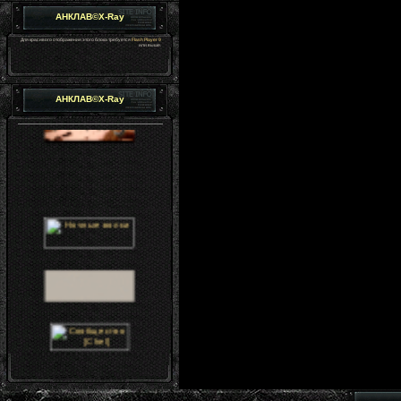
АНКЛАВ©X-Ray
Для красивого отображения этого блока требуется
Flash Player 9
или выше.
АНКЛАВ©X-Ray