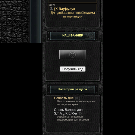
Для добавления необходима
авторизация
НАШ БАННЕР
Категории раздела
Новость Дня!
[85]
Что то важное произошедшее
за текущий день.
Очень Важное для
S.T.A.L.K.E.R-а
[25]
серьёзная и важная
информация для игроков