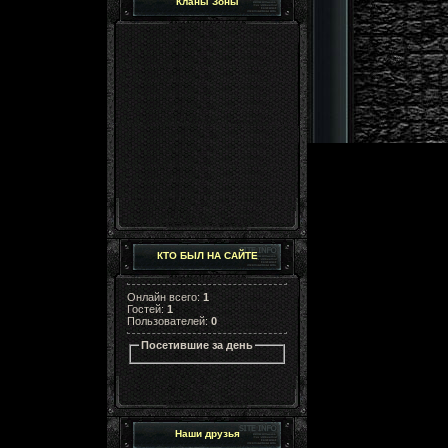
Кланы Зоны
КТО БЫЛ НА САЙТЕ
Онлайн всего:
1
Гостей:
1
Пользователей:
0
Посетившие за день
Наши друзья