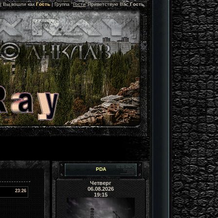
 |
Вы вошли как
Гость
|
Группа
"
Гости
"
Приветствую Вас
Гость
PDA
Четверг
06.08.2026
23:26
19:15