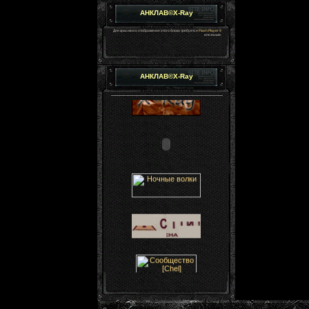
АНКЛАВ©X-Ray
Для красивого отображения этого блока требуется
Flash Player 9
или выше.
АНКЛАВ©X-Ray