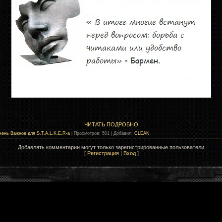
ЧИТАТЬ ПОДРОБНО
чень Важное для S.T.A.L.K.E.R-а
|
Просмотров
: 501 |
Добавил
:
CLEAN
Добавлять комментарии могут только зарегистрированные пользователи.
[
Регистрация
|
Вход
]