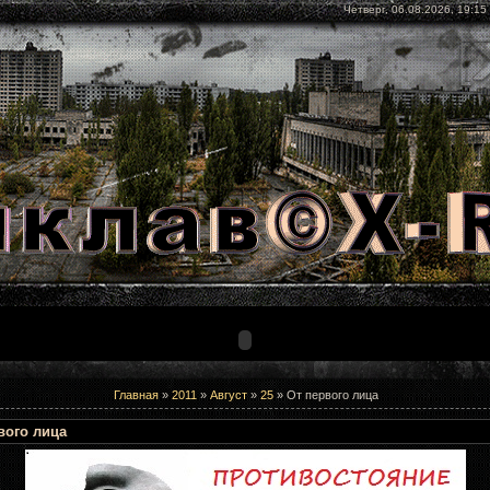
Четверг, 06.08.2026, 19:15
Главная
»
2011
»
Август
»
25
» От первого лица
вого лица