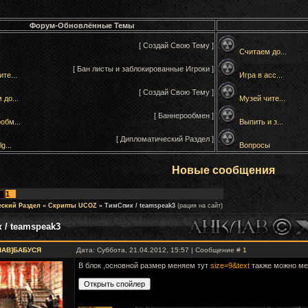
Форум-Обновлённые Темы
[ Создай Свою Тему ]
Считаем до...
[ Бан листы и заблокированные Игроки ]
те...
Игра в асс...
[ Создай Свою Тему ]
 до...
Музей чите...
[ Баннерообмен ]
обм...
Выпить и з...
[ Дипломатический Раздел ]
g...
Вопросы
Новые сообщения
1
еский Раздел
»
Скрипты UCOZ
»
ТимСпик / teamspeak3
(рация на сайт)
 / teamspeak3
ЛАВ]БАБУСЯ
Дата: Суббота, 21.04.2012, 15:57 | Сообщение #
1
В блок ,основной размер меняем тут
size=9&text
также можно ме