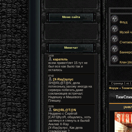
Меню сайта
Флуд
Музей чи
Считаем
Мини-чат
Баннеро
Клан [dol
Страница
1
из
1
Форум
»
Технич
ТимСпик
[АНК