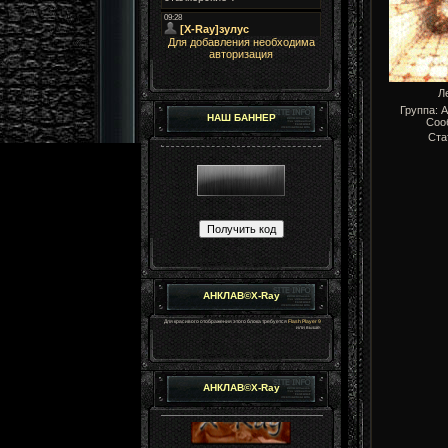
Для добавления необходима
авторизация
Л
Группа: 
НАШ БАННЕР
Соо
Ста
АНКЛАВ©X-Ray
Для красивого отображения этого блока требуется
Flash Player 9
или выше.
АНКЛАВ©X-Ray