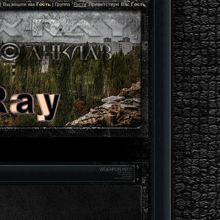
 |
Вы вошли как
Гость
|
Группа
"
Гости
"
Приветствую Вас
Гость