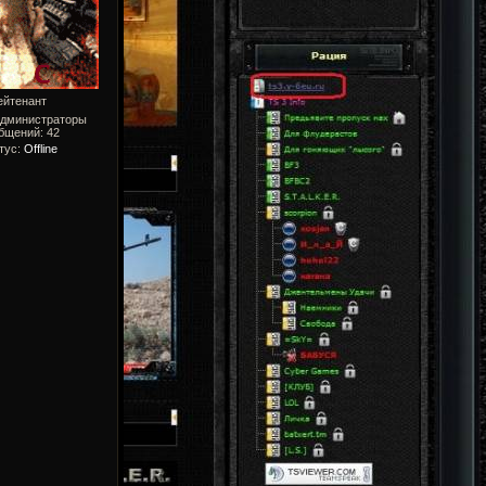
ейтенант
Администраторы
бщений:
42
тус:
Offline