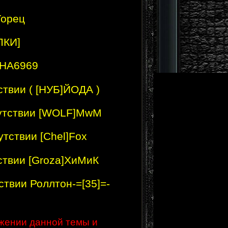
Горец
ЛКИ]
SHA6969
ствии ( [НУБ]ЙОДА )
утствии [WOLF]MwM
утствии [Chel]Fox
тствии [Groza]ХиМиК
тствии Роллтон-=[35]=-
жении данной темы и