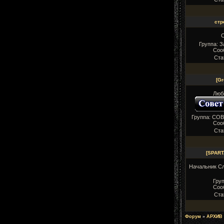
стр
Группа: 
Соо
Ста
[Gr
Люб
Группа: СО
Соо
Ста
[SPAR
Начальник С
Груп
Соо
Ста
Форум
»
АРХИВ