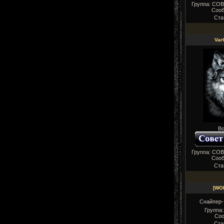
Группа: СО
Соо
Ста
Var
Во
Группа: СО
Соо
Ста
[WO
Снайпер-
Группа
Соо
Ста