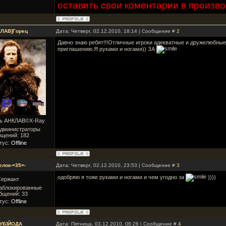
оставить свои коментарии в произв
КЛАВ]Горец
Дата: Четверг, 02.12.2010, 18:14 | Сообщение #
2
Давно знаю ребят!!!Отличные игроки адекватные и дружелюбны
приглашению.Я руками и ногами)) ЗА
ль АНКЛАВ©X-Ray
Администраторы
бщений:
182
тус:
Offline
елок-=35=-
Дата: Четверг, 02.12.2010, 23:53 | Сообщение #
3
одобряю я тоже руками и ногами и чем угодно за
))))
Сержант
Заблокированные
бщений:
33
тус:
Offline
НУБ]ЙОДА
Дата: Пятница, 03.12.2010, 06:26 | Сообщение #
4