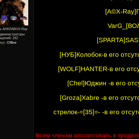
[A©X-Ray]
VarG_[ВО
ль АНКЛАВ©X-Ray
Администраторы
бщений:
182
[SPARTA]SA
тус:
Offline
[НУБ]Колобок-в его отсут
[WOLF]HANTER-в его отс
[Chel]Юджин -в его отс
[Groza]Xabre -в его отсу
стрелок-=[35]=- -в его отсу
Всем членам отголосовать в продол