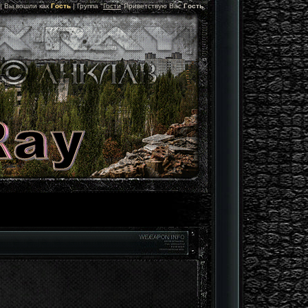
 |
Вы вошли как
Гость
|
Группа
"
Гости
"
Приветствую Вас
Гость