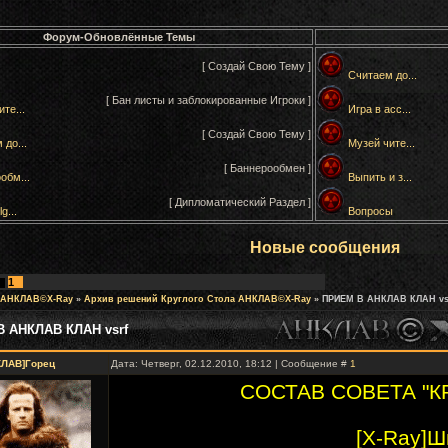
Форум-Обновлённые Темы
[ Создай Свою Тему ]
Считаем до...
[ Бан листы и заблокированные Игроки ]
те...
Игра в асс...
[ Создай Свою Тему ]
 до...
Музей чите...
[ Баннерообмен ]
обм...
Выпить и з...
[ Дипломатический Раздел ]
g...
Вопросы
Новые сообщения
1
 АНКЛАВ©X-Ray
»
Архив решений Круглого Стола АНКЛАВ©X-Ray
»
ПРИЕМ В АНКЛАВ КЛАН vs
 АНКЛАВ КЛАН vsrf
КЛАВ]Горец
Дата: Четверг, 02.12.2010, 18:12 | Сообщение #
1
СОСТАВ СОВЕТА "К
[X-Ray]