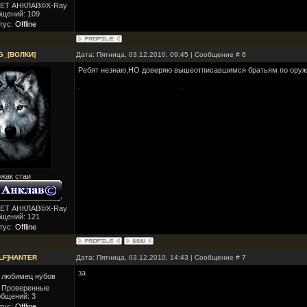
ВЕТ АНКЛАВ©X-Ray
бщений:
109
тус:
Offline
G_[ВОЛКИ]
Дата: Пятница, 03.12.2010, 09:45 | Сообщение #
6
Ребят незнаю,НО доверяю вышеотписавшимся братьям по оружи
жак стаи
ВЕТ АНКЛАВ©X-Ray
бщений:
121
тус:
Offline
LF]HANTER
Дата: Пятница, 03.12.2010, 14:43 | Сообщение #
7
за
 любимец нубов
: Проверенные
бщений:
3
тус:
Offline