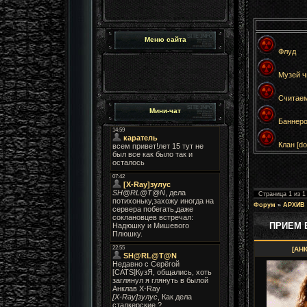
Меню сайта
Флуд
Музей чи
Считаем
Мини-чат
Баннеро
Клан [dol
Страница
1
из
1
Форум
»
АРХИВ
ПРИЕМ В
[АН