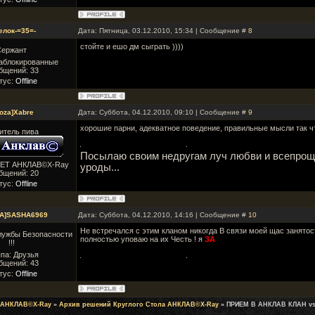
елок-=35=-
Дата: Пятница, 03.12.2010, 15:34 | Сообщение #
8
стойте и ешо дм сыграть ))))
Сержант
Заблокированные
бщений:
33
тус:
Offline
oza]Xabre
Дата: Суббота, 04.12.2010, 09:10 | Сообщение #
9
хорошие парни, адекватное поведение, правильные мысли так ч
итель пива
Посылаю своим недругам луч любви и всепроще
ВЕТ АНКЛАВ©X-Ray
уроды...
бщений:
20
тус:
Offline
TA]SASHA6969
Дата: Суббота, 04.12.2010, 14:16 | Сообщение #
10
Не встречался с этим кланом никогда В связи моей щас занятос
лужбы Безопасности
полностью уповаю на их Честь ! я
ЗА
!!!
па: Друзья
бщений:
43
тус:
Offline
 АНКЛАВ©X-Ray
»
Архив решений Круглого Стола АНКЛАВ©X-Ray
»
ПРИЕМ В АНКЛАВ КЛАН vs