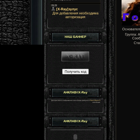
Для добавления необходима
авторизация
Основате
Группа: 
НАШ БАННЕР
Соо
Ста
АНКЛАВ©X-Ray
Для красивого отображения этого блока требуется
Flash Player 9
или выше.
АНКЛАВ©X-Ray