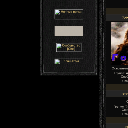
[АН
Основате
Группа: 
Соо
Ста
стр
Группа: 
Соо
Ста
[