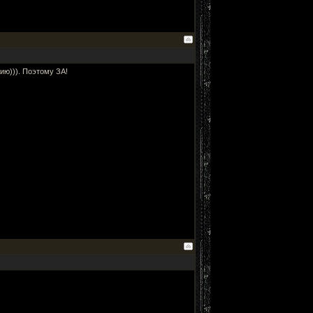
ю))). Поэтому ЗА!