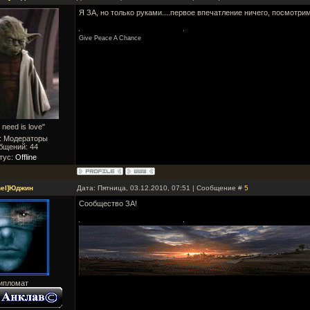
Я ЗА, но только руками....первое впечатление ничего, посмотрим
Give Peace A Chance
 need is love"
: Модераторы
бщений:
44
тус:
Offline
hel]Юджин
Дата: Пятница, 03.12.2010, 07:51 | Сообщение #
5
Сообщество ЗА!
ипломат