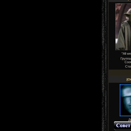
"All we
Группа
Соо
Ста
[C
Д