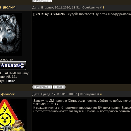
G_[ВОЛКИ]
Дата: Вторник, 16.11.2010, 13:51 | Сообщение #
3
[SPARTA]SASHA6969
, судейство твое?! Ну а так я поддерживаю
жак стаи
ВЕТ АНКЛАВ©X-Ray
бщений:
121
тус:
Offline
Б]Колобок
Дата: Среда, 17.11.2010, 00:07 | Сообщение #
4
Заявку на ДМ приняли (Хотя, если честно, убейте не пойму поч
"РАЗМИНКЕ":D )
К сожалению на счёт времени проведения ДМ пока напряг Бываю
Соответственно может затянутся. Но очень постараюсь решить 