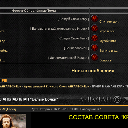
Форум-Обновлённые Темы
[ Создай Свою Тему ]
Считаем до...
[ Бан листы и заблокированные Игроки ]
те...
Игра в асс...
[ Создай Свою Тему ]
 до...
Музей чите...
[ Баннерообмен ]
обм...
Выпить и з...
[ Дипломатический Раздел ]
g...
Вопросы
Новые сообщения
1
 АНКЛАВ©X-Ray
»
Архив решений Круглого Стола АНКЛАВ©X-Ray
»
ПРИЕМ В АНКЛАВ КЛАН "
 АНКЛАВ КЛАН "Белые Волки"
КЛАВ]Горец
Дата: Вторник, 16.11.2010, 11:39 | Сообщение #
1
СОСТАВ СОВЕТА "К