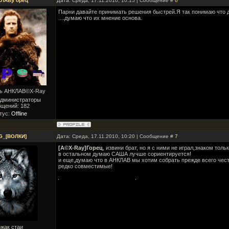
КЛАВ]Горец
Дата: Среда, 17.11.2010, 10:15 | Сообщение #
6
Парни давайте принимать решения быстрей.Я так понимаю что 
....думаю что их мнение основа.
ль АНКЛАВ©X-Ray
Администраторы
бщений:
182
тус:
Offline
G_[ВОЛКИ]
Дата: Среда, 17.11.2010, 10:20 | Сообщение #
7
[A©X-Ray]Горец
, извини брат, но я с ними не играл,знаком тол
в остальном думаю САША лучше сориентируется!
и еще,думаю что в АНКЛАВ мы хотим собрать прежде всего чес
редко совместимые!
жак стаи