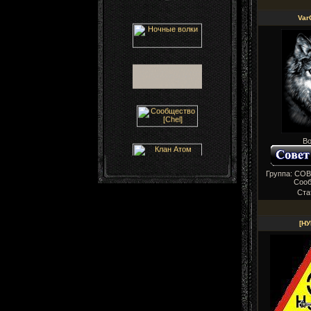
Var
Во
Группа: СО
Соо
Ста
[НУ