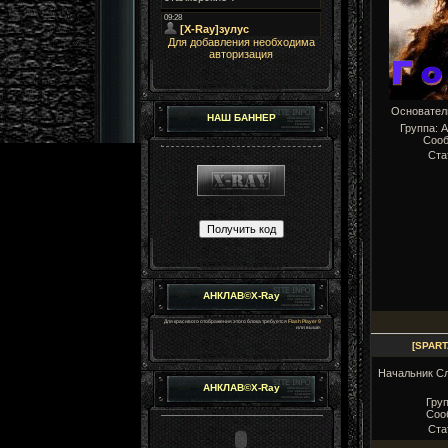
Для добавления необходима
авторизация
Основате
НАШ БАННЕР
Группа: 
Соо
Ста
АНКЛАВ©X-Ray
Для красивого отображения этого блока требуется
Flash Player 9
или выше.
[SPAR
Начальник С
АНКЛАВ©X-Ray
Груп
Соо
Ста