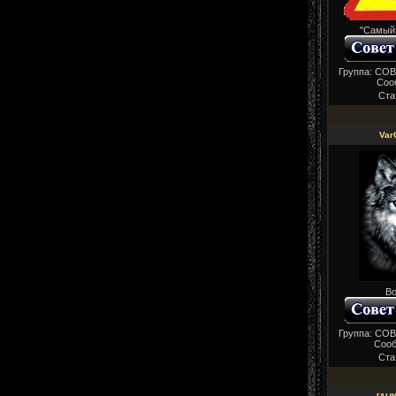
"Самый
Группа: СО
Соо
Ста
Var
Во
Группа: СО
Соо
Ста