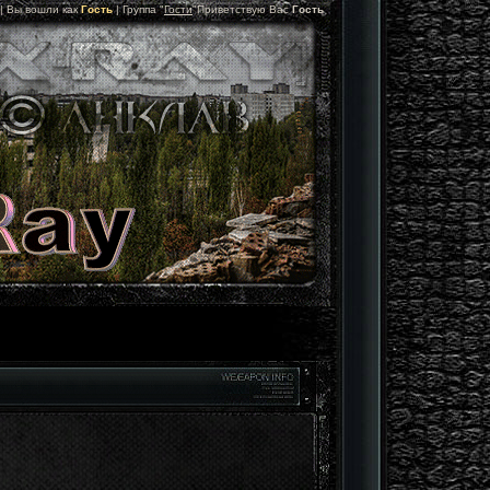
 |
Вы вошли как
Гость
|
Группа
"
Гости
"
Приветствую Вас
Гость