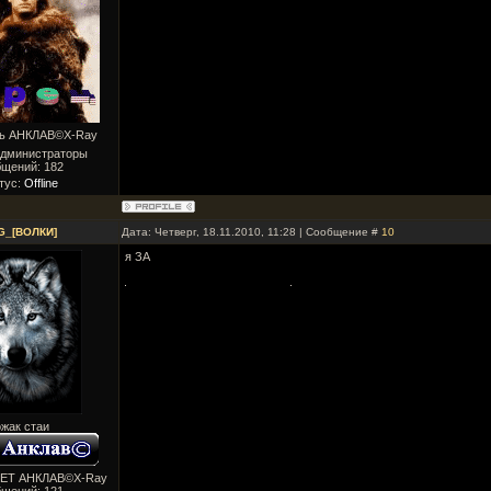
ль АНКЛАВ©X-Ray
Администраторы
бщений:
182
тус:
Offline
G_[ВОЛКИ]
Дата: Четверг, 18.11.2010, 11:28 | Сообщение #
10
я ЗА
жак стаи
ВЕТ АНКЛАВ©X-Ray