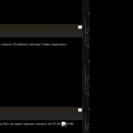
 сильно Особенно хантеру тяжко пришлось
.Нет ни каких причин сказать нет.Я ЗА