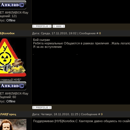
ВЕТ АНКЛАВ©X-Ray
бщений:
121
тус:
Offline
Б]Колобок
Дата: Среда, 17.11.2010, 19:02 | Сообщение #
8
Бой сыгран
Ребята нормальные Общаются в рамках приличия . Жаль логало
Я за их вступление
 главный НУБ"
ВЕТ АНКЛАВ©X-Ray
бщений:
60
тус:
Offline
КЛАВ]Горец
Дата: Четверг, 18.11.2010, 11:25 | Сообщение #
9
Поддерживаю [НУБ]Колобок.С Хантером давно общаюсь по скайпу