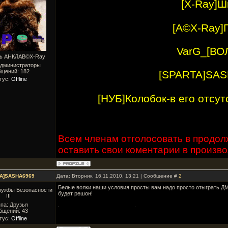
[X-Ray]
[A©X-Ray]
VarG_[ВО
ль АНКЛАВ©X-Ray
Администраторы
бщений:
182
[SPARTA]SA
тус:
Offline
[НУБ]Колобок-в его отсут
Всем членам отголосовать в продол
оставить свои коментарии в произв
TA]SASHA6969
Дата: Вторник, 16.11.2010, 13:21 | Сообщение #
2
Белые волки наши условия просты вам надо просто отыграть ДМ
лужбы Безопасности
будет решон!
!!!
па: Друзья
бщений:
43
тус:
Offline