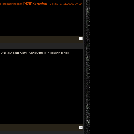
[НУБ]Колобок
е отредактировал
-
Среда, 17.11.2010, 00:09
 считаю ваш клан порядочным и игроки в нем