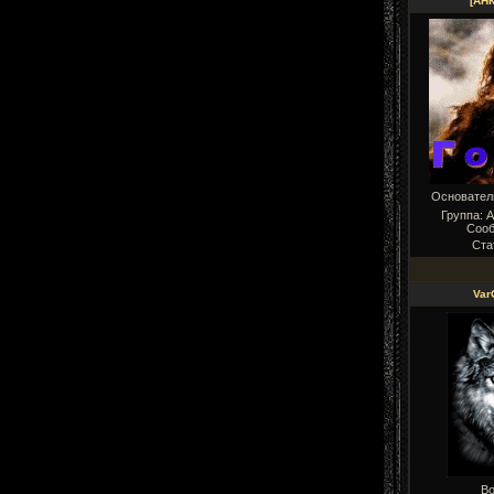
[АН
Основате
Группа: 
Соо
Ста
Var
Во