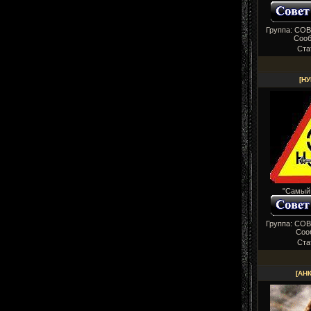
Группа: СО
Соо
Ста
[НУ
"Самый
Группа: СО
Соо
Ста
[АН