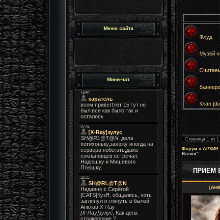
Меню сайта
Флуд
Музей чи
Считаем
Мини-чат
Баннеро
Клан [dol
Страница
1
из
1
Форум
»
АРХИВ
Волки"
ПРИЕМ В
[АН