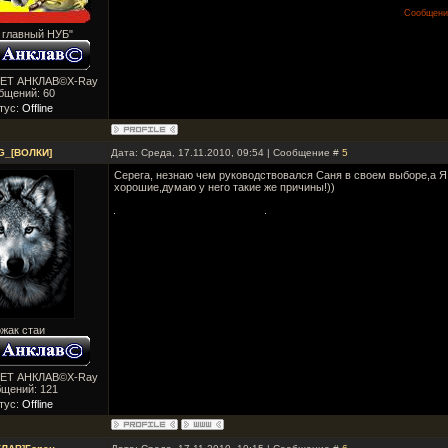
Сообщени
 главный НУБ"
ВЕТ АНКЛАВ©X-Ray
бщений:
60
тус:
Offline
G_[ВОЛКИ]
Дата: Среда, 17.11.2010, 09:54 | Сообщение #
5
Серега, незнаю чем руководствовался Саня в своем выборе,а Я
хорошие,думаю у него такие же причины!))
жак стаи
ВЕТ АНКЛАВ©X-Ray
бщений:
121
тус:
Offline