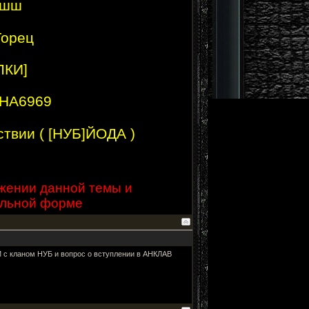
Шшш
Горец
ЛКИ]
SHA6969
ствии ( [НУБ]ЙОДА )
жении данной темы и
ольной форме
 с кланом НУБ и вопрос о вступлении в АНКЛАВ