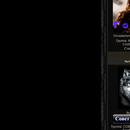
Основате
Группа: 
Соо
Ста
Var
Во
Группа: СО