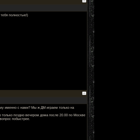
 тебя полностью!)
ему именно с нами? Мы ж ДМ играем только на
 только поздно вечером дома после 20.00 по Москве
вопрос побыстрее.