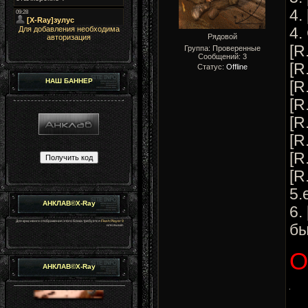
4.
Для добавления необходима
4.
Рядовой
авторизация
[R
Группа: Проверенные
Сообщений:
3
[R
Статус:
Offline
НАШ БАННЕР
[R
[R
[R
[R
[R
[R
5.
АНКЛАВ©X-Ray
6.
Для красивого отображения этого блока требуется
Flash Player 9
бы
или выше.
О
АНКЛАВ©X-Ray