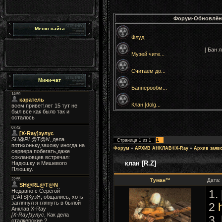
Форум-Обновлён
Меню сайта
Флуд
[ Бан 
Музей чите...
Считаем до...
Мини-чат
Баннерообм...
Клан [dolg...
1
Страница
1
из
1
Форум
»
АРХИВ АНКЛАВ©X-Ray
»
Архив заяв
клан [R.Z]
Туман™
Дата:
1.
2
3.