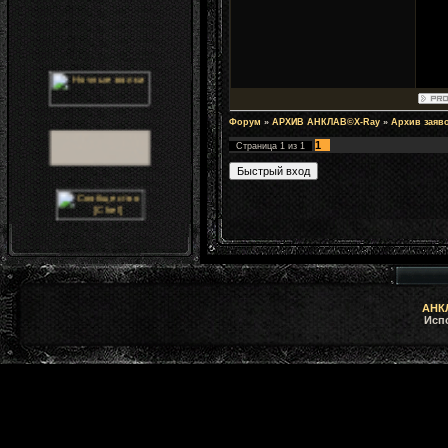
Форум
»
АРХИВ АНКЛАВ©X-Ray
»
Архив заяв
1
Страница
1
из
1
АНКЛ
Исп