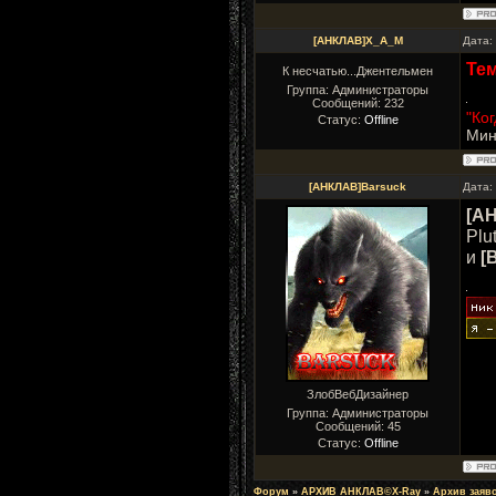
[АНКЛАВ]X_A_M
Дата:
Те
К несчатью...Джентельмен
Группа: Администраторы
Сообщений:
232
"Ко
Статус:
Offline
Мин
[АНКЛАВ]Barsuck
Дата:
[А
Plu
и
[
ЗлобВебДизайнер
Группа: Администраторы
Сообщений:
45
Статус:
Offline
Форум
»
АРХИВ АНКЛАВ©X-Ray
»
Архив заяв