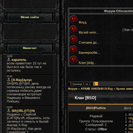
Форум-Обновлён
Меню сайта
Флуд
[ Бан 
Музей чите...
Считаем до...
Мини-чат
Баннерообм...
Клан [dolg...
1
Страница
1
из
1
Форум
»
АРХИВ АНКЛАВ©X-Ray
»
Архив заяв
Клан [BSO]
[BSO]PlutOne
Дата:
1. B
Рядовой
2.
htt
Группа: Пользователи
3. Я 
Сообщений:
2
4. [
4.
htt
Статус:
Offline
5.Да(