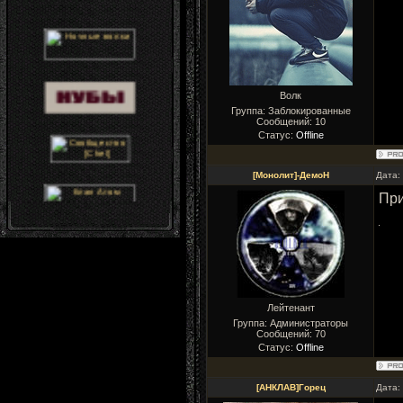
Волк
Группа: Заблокированные
Сообщений:
10
Статус:
Offline
[Монолит]-ДемоН
Дата:
При
Лейтенант
Группа: Администраторы
Сообщений:
70
Статус:
Offline
[АНКЛАВ]Горец
Дата: