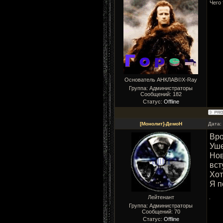
Чего
Основатель АНКЛАВ©X-Ray
Группа: Администраторы
Сообщений:
182
Статус:
Offline
[Монолит]-ДемоН
Дата:
Вро
Уше
Нов
вст
Хот
Я 
Лейтенант
Группа: Администраторы
Сообщений:
70
Статус:
Offline