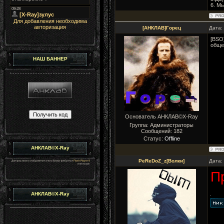
6. М
Для добавления необходима
авторизация
[АНКЛАВ]Горец
Дата:
[BSO
обще
НАШ БАННЕР
Основатель АНКЛАВ©X-Ray
Группа: Администраторы
Сообщений:
182
Статус:
Offline
АНКЛАВ©X-Ray
PeReDoZ_z[Волки]
Дата:
Для красивого отображения этого блока требуется
Flash Player 9
или выше.
П
АНКЛАВ©X-Ray