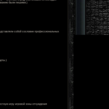
званию были пешими.)
редставляли собой сословие профессиональных
рты.)
тную игру игровой зоны отчуждения