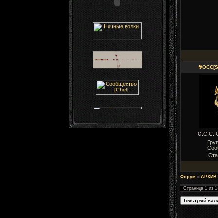
☢ОСС[S
О.С.С.
Груп
Соо
Ста
Форум
»
АРХИВ
Страница
1
из
1