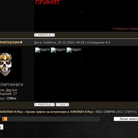
ПРИНЯТ
Сообщение отреда
PARTA]СКИФ☢
Дата: Суббота, 20.11.2010, 09:29 | Сообщение #
2
 СПАРТАНЧЕГИ
па: Друзья
бщений:
27
тус:
Offline
 АНКЛАВ©X-Ray
»
Архив заявок на вступление в АНКЛАВ©X-Ray
»
ОСС СПАРТА
(ОСС СПАРТА)
1