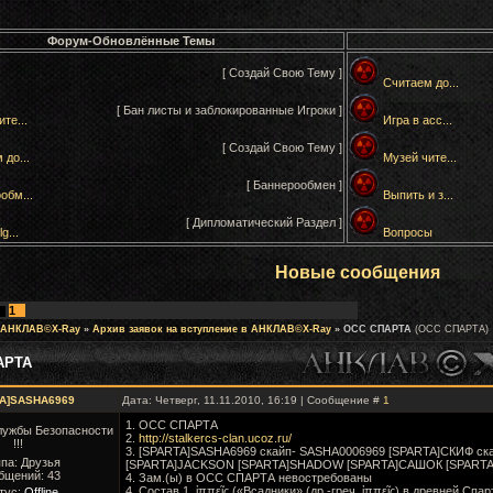
Форум-Обновлённые Темы
[ Создай Свою Тему ]
Считаем до...
[ Бан листы и заблокированные Игроки ]
те...
Игра в асс...
[ Создай Свою Тему ]
 до...
Музей чите...
[ Баннерообмен ]
обм...
Выпить и з...
[ Дипломатический Раздел ]
g...
Вопросы
Новые сообщения
1
 АНКЛАВ©X-Ray
»
Архив заявок на вступление в АНКЛАВ©X-Ray
»
ОСС СПАРТА
(ОСС СПАРТА)
АРТА
TA]SASHA6969
Дата: Четверг, 11.11.2010, 16:19 | Сообщение #
1
1. ОСС СПАРТА
лужбы Безопасности
2.
http://stalkercs-clan.ucoz.ru/
!!!
3. [SPARTA]SASHA6969 скайп- SASHA0006969 [SPARTA]СКИФ ск
па: Друзья
[SPARTA]JACKSON [SPARTA]SHADOW [SPARTA]САШОК [SPART
бщений:
43
4. Зам.(ы) в ОСС СПАРТА невостребованы
4. Состав 1. ἱππεῖς («Всадники» (др.-греч. ἱππεῖς) в древней С
тус:
Offline