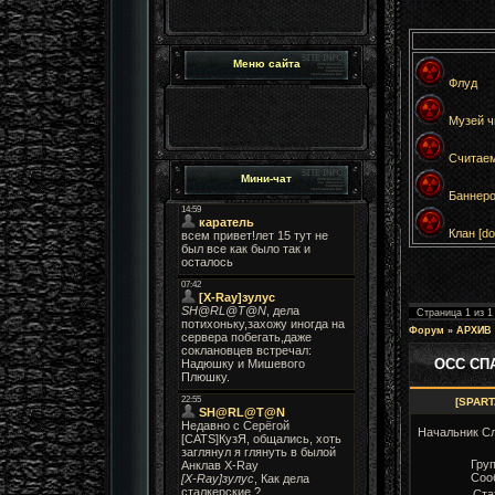
Меню сайта
Флуд
Музей чи
Считаем
Мини-чат
Баннеро
Клан [dol
Страница
1
из
1
Форум
»
АРХИВ
ОСС СП
[SPAR
Начальник С
Груп
Соо
Ста