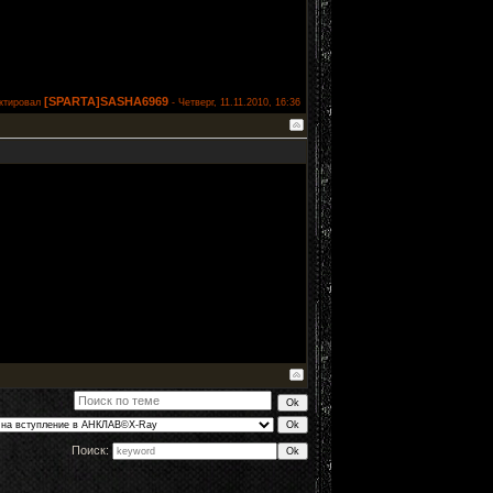
[SPARTA]SASHA6969
ктировал
-
Четверг, 11.11.2010, 16:36
Поиск: