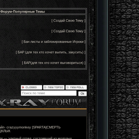
Форум-Популярные Темы
[ Создай Свою Тему ]
[ Создай Свою Тему ]
[ Бан листы и заблокированные Игроки ]
[ БАР (для тех кто хочет выпить, закусить) ]
[ БАР(для тех кто хочет выговориться) ]
айп- crazyyymonkey [SPARTA]СМЕРТЬ
A]КЛЫК
парте — элитный отряд, состоявший из молодых