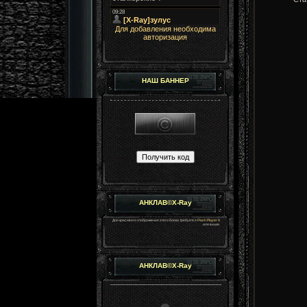
Для добавления необходима
авторизация
НАШ БАННЕР
АНКЛАВ©X-Ray
Для красивого отображения этого блока требуется
Flash Player 9
или выше.
АНКЛАВ©X-Ray