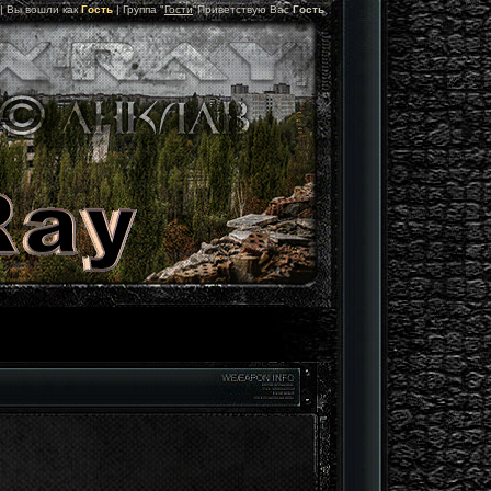
 |
Вы вошли как
Гость
|
Группа
"
Гости
"
Приветствую Вас
Гость