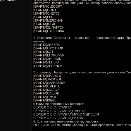
спартиатов, прошедших специальный отбор; вопреки своему на
[SPARTA]CLEDOPT
[SPARTA]GRIZLI
[SPARTA]СHET76
[SPARTA]РВБ
[SPARTA]МЕЛОМАН
[SPARTA]ЮРАН
[SPARTA]31 ПАТРОН
[SPARTA]НАСТЮША
2. Σπαρτιάται (Спартиаты — «равные») — сословие в Спарте. П
воинов.
[SPARTA]ДИЗЕЛЬ
[SPARTA]ОХОТНИК
[SPARTA]КОТ
[SPARTA]ЕГОРЫЧ59
[SPARTA]ХИЩНИК
[SPARTA]ЛЕНЬКА
[SPARTA]АРСЕНИЙ
3. ναύαρχος (Наварх — одна из высших военных должностей Спа
[SPARTA]SHADOW
[SPARTA]JACKSON
[SPARTA]SASHA6969
[SPARTA]СМЕРТЬ
[SPARTA]MOROZ
[SPARTA]САШОК
[SPARTA]СКИФ
[SPARTA]КЛЫК
5.Наличие собственных серверов.
СЕРВЕР О.С.С. [СПАРТА]
СЕРВЕР О.С.С. [СПАРТА]СМЕРТЬ
СЕРВЕР О.С.С. [СПАРТА]МЯСО У ДИЗЕЛЯ
СЕРВЕР О.С.С. [СПАРТА]БИТВА
6. Краткое описание клана или группировки.
ОСС СПАРТА Общество Свободных Сталкеров борющихся за чес