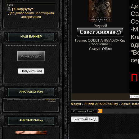
Ди
Са
Для добавления необходима
авторизация
Се
Рядовой
-М
Кл
НАШ БАННЕР
Группа: СОВЕТ АНКЛАВ©X-Ray
од
Сообщений:
9
Статус:
Offline
"В
се
П
АНКЛАВ©X-Ray
Для красивого отображения этого блока требуется
Flash Player 9
или выше.
Форум
»
АРХИВ АНКЛАВ©X-Ray
»
Архив заяв
1
Страница
1
из
1
АНКЛАВ©X-Ray