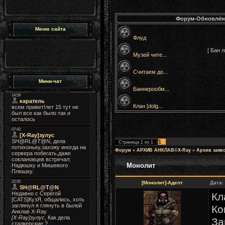
Форум-Обновлён
Меню сайта
Флуд
[ Бан 
Музей чите...
Считаем до...
Мини-чат
Баннерообм...
Клан [dolg...
1
Страница
1
из
1
Форум
»
АРХИВ АНКЛАВ©X-Ray
»
Архив заяв
Монолит
[Монолит]-Адепт
Дата:
Кл
Ко
За