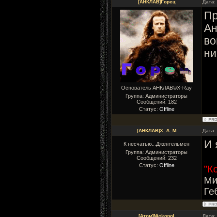
[АНКЛАВ]Горец
Дата:
Пр
Ан
во
ни
Основатель АНКЛАВ©X-Ray
Группа: Администраторы
Сообщений:
182
Статус:
Offline
[АНКЛАВ]X_A_M
Дата:
И 
К несчатью...Джентельмен
Группа: Администраторы
Сообщений:
232
Статус:
Offline
"К
Ми
Ге
[Атом]Nickopol
Дата: