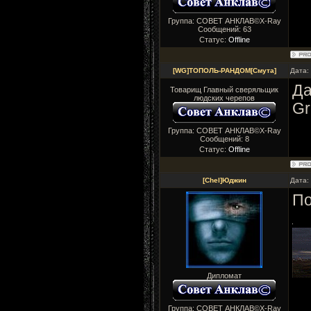
Группа: СОВЕТ АНКЛАВ©X-Ray
Сообщений:
63
Статус:
Offline
[WG]ТОПОЛЬ-РАНДОМ[Смута]
Дата:
Да
Товарищ Главный сверяльщик
людских черепов
Gr
Группа: СОВЕТ АНКЛАВ©X-Ray
Сообщений:
8
Статус:
Offline
[Chel]Юджин
Дата:
По
Дипломат
Группа: СОВЕТ АНКЛАВ©X-Ray