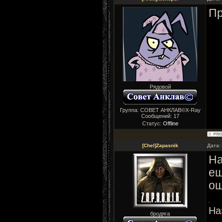
Пр
Рядовой
Группа: СОВЕТ АНКЛАВ©X-Ray
Сообщений:
17
Статус:
Offline
[Chel]Zapasnik
Дата:
На
ещ
ош
На
бродяга