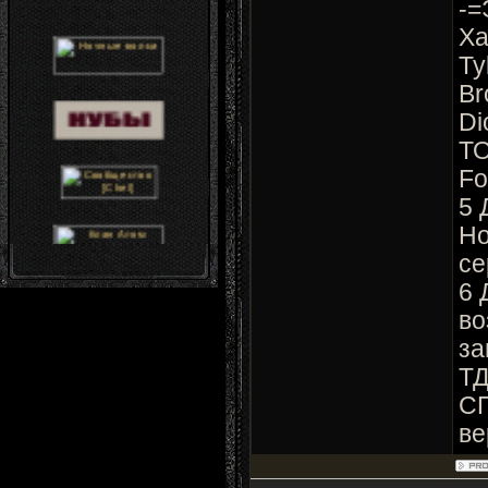
-=
Xa
Ty
Br
Di
Т
Fo
5 
Но
се
6 
во
за
ТД
СП
ве