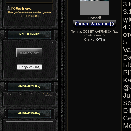
3 
3.
Для добавления необходима
авторизация
ty
Рядовой
4 
Группа: СОВЕТ АНКЛАВ©X-Ray
от
НАШ БАННЕР
Сообщений:
5
Статус:
Offline
5
Va
Da
Ri
PI
Ka
@
АНКЛАВ©X-Ray
Ju
Для красивого отображения этого блока требуется
Flash Player 9
или выше.
Sc
D
АНКЛАВ©X-Ray
С
М