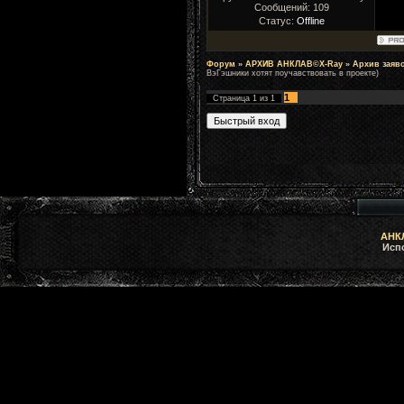
Сообщений:
109
Статус:
Offline
Форум
»
АРХИВ АНКЛАВ©X-Ray
»
Архив заяв
ВэГэшники хотят поучавствовать в проекте)
1
Страница
1
из
1
АНКЛ
Исп