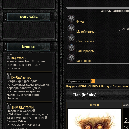
Форум-Обновлён
Меню сайта
Флуд
[ Бан 
Музей чите...
Считаем до...
Мини-чат
Баннерообм...
Клан [dolg...
1
Страница
1
из
1
Форум
»
АРХИВ АНКЛАВ©X-Ray
»
Архив заяв
Clan [Infinity]
Torreto
Дат
1
2
3