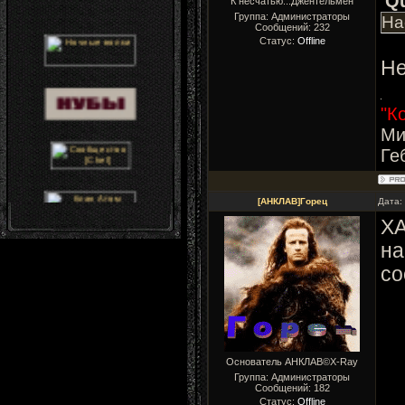
Q
К несчатью...Джентельмен
Группа: Администраторы
На
Сообщений:
232
Статус:
Offline
Не
"К
Ми
Ге
[АНКЛАВ]Горец
Дата:
ХА
на
со
Основатель АНКЛАВ©X-Ray
Группа: Администраторы
Сообщений:
182
Статус:
Offline