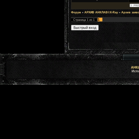
Форум
»
АРХИВ АНКЛАВ©X-Ray
»
Архив заяв
1
Страница
1
из
1
АНКЛ
Исп