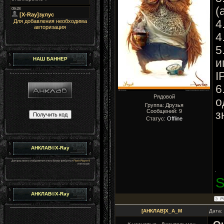
(
Для добавления необходима
4
авторизация
4
5
НАШ БАННЕР
и
I
6
Рядовой
о
Группа: Друзья
Сообщений:
9
з
Статус:
Offline
АНКЛАВ©X-Ray
Для красивого отображения этого блока требуется
Flash Player 9
или выше.
S
АНКЛАВ©X-Ray
[АНКЛАВ]X_A_M
Дата: