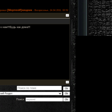
[МорпехИ]хищник
ировал
-
Воскресенье, 24.04.2011, 00:52
 нам!!!Будь как дома!!!
Поиск: