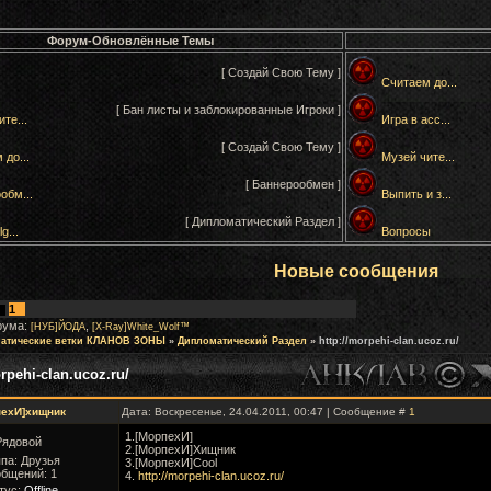
Форум-Обновлённые Темы
[ Создай Свою Тему ]
Считаем до...
[ Бан листы и заблокированные Игроки ]
те...
Игра в асс...
[ Создай Свою Тему ]
 до...
Музей чите...
[ Баннерообмен ]
обм...
Выпить и з...
[ Дипломатический Раздел ]
g...
Вопросы
Новые сообщения
1
рума:
,
[НУБ]ЙОДА
[X-Ray]White_Wolf™
атические ветки КЛАНОВ ЗОНЫ
»
Дипломатический Раздел
»
http://morpehi-clan.ucoz.ru/
orpehi-clan.ucoz.ru/
пехИ]хищник
Дата: Воскресенье, 24.04.2011, 00:47 | Сообщение #
1
1.[МорпехИ]
Рядовой
2.[МорпехИ]Хищник
па: Друзья
3.[МорпехИ]Сool
бщений:
1
4.
http://morpehi-clan.ucoz.ru/
тус:
Offline