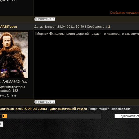
Сообщение отредакт
КЛАВ]Горец
Дата: Четверг, 28.04.2011, 10:49 | Сообщение #
2
[МорпехИ]хищник привет дорогой!!!рады что наконец то заглянул к
ль АНКЛАВ©X-Ray
Администраторы
бщений:
182
тус:
Offline
атические ветки КЛАНОВ ЗОНЫ
»
Дипломатический Раздел
»
http://morpehi-clan.ucoz.ru/
1