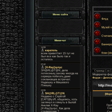
Меню сайта
Флуд
Музей чи
Считаем
Мини-чат
Баннеро
Клан [dol
Страница
1
из
1
Модератор фо
Форум
»
Диплом
http://m
[Мор
Груп
Соо
Ста