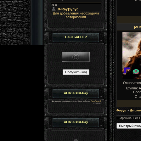
Для добавления необходима
авторизация
[АН
НАШ БАННЕР
Основате
Группа: 
Соо
АНКЛАВ©X-Ray
Ста
Для красивого отображения этого блока требуется
Flash Player 9
или выше.
Форум
»
Диплом
Страница
1
из
1
АНКЛАВ©X-Ray