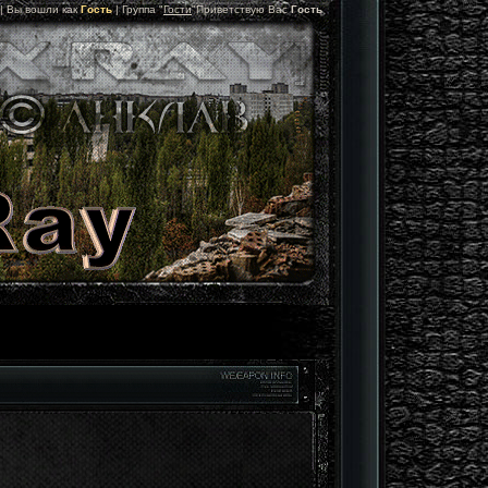
 |
Вы вошли как
Гость
|
Группа
"
Гости
"
Приветствую Вас
Гость