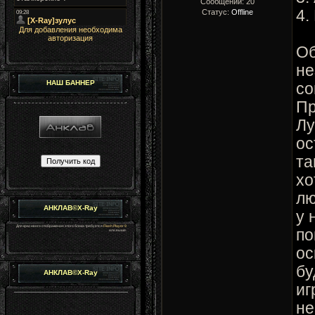
Сообщений:
20
4.
Статус:
Offline
Для добавления необходима
авторизация
Об
не
НАШ БАННЕР
со
Пр
Лу
ос
та
хо
лю
АНКЛАВ©X-Ray
у 
Для красивого отображения этого блока требуется
Flash Player 9
по
или выше.
ос
бу
АНКЛАВ©X-Ray
иг
не