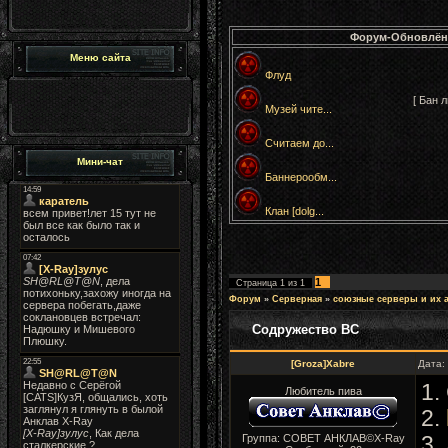
Форум-Обновлён
Меню сайта
Флуд
[ Бан 
Музей чите...
Считаем до...
Мини-чат
Баннерообм...
Клан [dolg...
1
Страница
1
из
1
Форум
»
Серверная
»
союзные серверы и их
Содружество ВС
[Groza]Xabre
Дата:
1.
Любитель пива
2.
Группа: СОВЕТ АНКЛАВ©X-Ray
3.