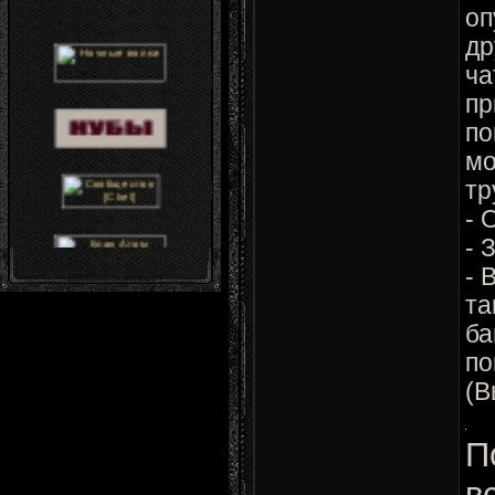
оп
др
ча
пр
по
мо
тр
- 
- 
- 
та
ба
по
(В
П
в