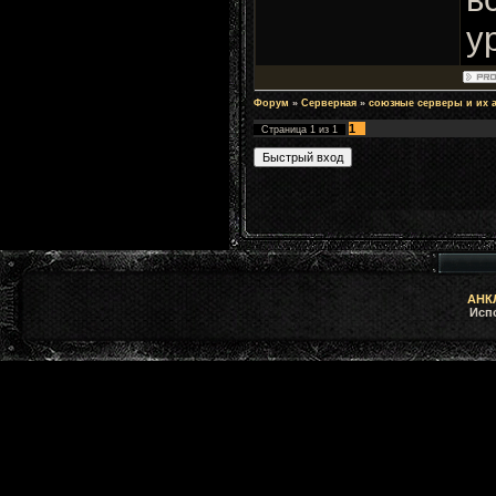
у
Форум
»
Серверная
»
союзные серверы и их
1
Страница
1
из
1
АНКЛ
Исп