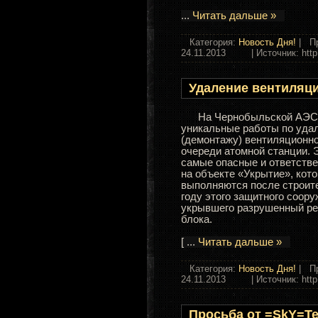
...
Читать дальше »
Категория:
Новость Дня!
| Пр
24.11.2013
| Источник: http:/
Удаление вентиляц
На Чернобыльской АЭС
уникальные работы по уда
(демонтажу) вентиляционно
очереди атомной станции. 
самые опасные и ответств
на объекте «Укрытие», кот
выполняются после строите
году этого защитного соор
укрывшего разрушенный реа
блока.
[
...
Читать дальше »
Категория:
Новость Дня!
| Пр
24.11.2013
| Источник: http:/
Просьба от =SkY=T