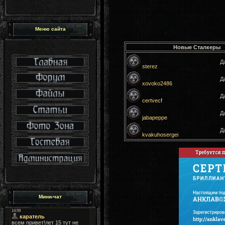
Меню сайта
Новые Сталкеры
Да
sterez
Да
xovoko2486
Да
certvecf
Да
jabapeppe
Да
kvakuhosergei
Мини-чат