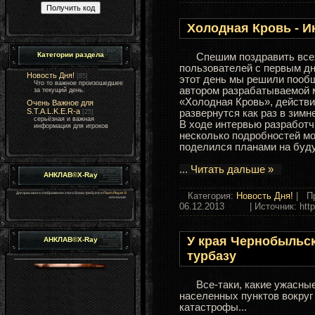
Холодная Кровь - 
Категории раздела
Спешим поздравить все
пользователей с первым дн
Новость Дня!
[85]
этот день мы решили пооб
Что то важное произошедшее
автором разрабатываемой
за текущий день.
«Холодная Кровь», действи
Очень Важное для
S.T.A.L.K.E.R-а
развернутся как раз в зимн
[25]
серьёзная и важная
В ходе интервью разработч
информация для игроков
несколько подробностей мо
поделился планами на буд
...
Читать дальше »
АНКЛАВ©X-Ray
Для красивого отображения этого блока требуется
Flash Player 9
Категория:
Новость Дня!
| Пр
или выше.
06.12.2013
| Источник: http:/
У края Чернобыльс
АНКЛАВ©X-Ray
турбазу
Все-таки, какие ужасные
населенных пунктов вокруг
катастрофы...