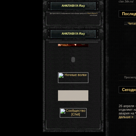
clan.3dn.ru/
АНКЛАВ©X-Ray
Послед
Для красивого отображения этого блока требуется
Flash Player 9
или выше.
...
Чита
АНКЛАВ©X-Ray
Просмотров
Сегодн
26 апреля 
отделяет н
авария на
дальше »