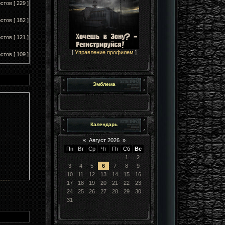
стов [ 229 ]
стов [ 182 ]
стов [ 121 ]
[
Управление профилем
]
стов [ 109 ]
Эмблема
Календарь
«
Август 2026
»
Пн
Вт
Ср
Чт
Пт
Сб
Вс
1
2
3
4
5
6
7
8
9
10
11
12
13
14
15
16
17
18
19
20
21
22
23
24
25
26
27
28
29
30
31