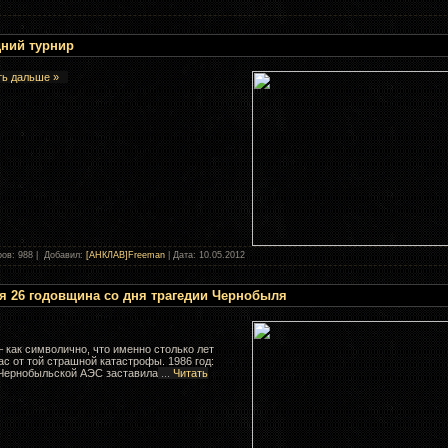
ний турнир
ть дальше »
: 988 | Добавил:
[АНКЛАВ]Freeman
| Дата:
10.05.2012
я 26 годовщина со дня трагедии Чернобыля
– как символично, что именно столько лет
ас от той страшной катастрофы. 1986 год:
 Чернобыльской АЭС заставила
...
Читать