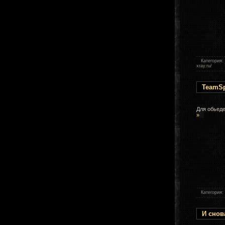
Категория:
xray.ru/
TeamSp
Для обьед
»
Категория:
И снов