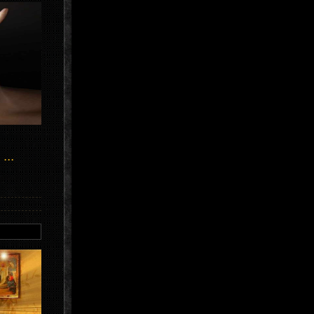
п
...