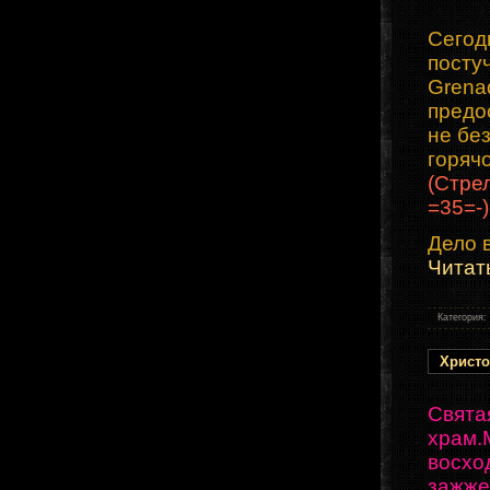
Сегод
посту
Grena
предо
не бе
горяч
(Стре
=35=-)
Дело в
Читат
Категория:
Христо
Святая
храм.
восхо
зажже