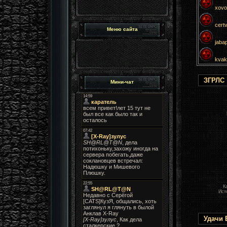
xovo
cert
Меню сайта
jaba
kvak
ЗГРЛС 
Мини-чат
Ка
Исто
Удачи 