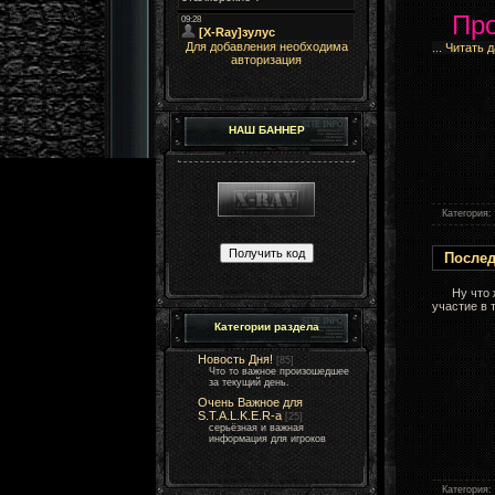
Про
Для добавления необходима
...
Читать 
авторизация
НАШ БАННЕР
Категория:
Послед
Ну что ж
участие в
Категории раздела
Новость Дня!
[85]
Что то важное произошедшее
за текущий день.
Очень Важное для
S.T.A.L.K.E.R-а
[25]
серьёзная и важная
информация для игроков
Категория: