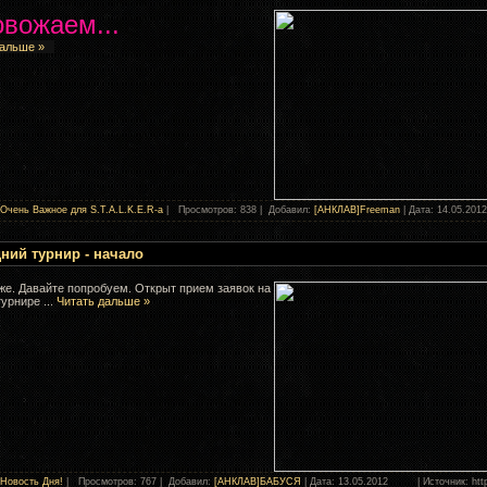
вожаем...
дальше »
Очень Важное для S.T.A.L.K.E.R-а
| Просмотров: 838 | Добавил:
[АНКЛАВ]Freeman
| Дата:
14.05.2012
ний турнир - начало
е. Давайте попробуем. Открыт прием заявок на
 турнире
...
Читать дальше »
Новость Дня!
| Просмотров: 767 | Добавил:
[АНКЛАВ]БАБУСЯ
| Дата:
13.05.2012
| Источник: http: