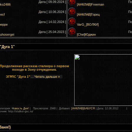
Дата [ 09.09.2024 ]
По
ko2486
[АНКЛАВ]Freeman
Дата [ 10.06.2024 ]
По
vecf
[АНКЛАВ]Горец
Дата [ 14.02.2024 ]
По
peppe
VarG_[ВОЛКИ]
Дата [ 25.04.2023 ]
По
uhosergei
[Chel]Юджин
"Дуга 1"
Продолжение рассказа сталкера о первом
походе в Зону отчуждения.
ЗГРЛС "Дуга 1"
...
Читать дальше »
тегория:
Новость Дня!
| Просмотров: 2948 | Добавил:
[АНКЛАВ]БАБУСЯ
| Дата:
12.06.2012
|
чник: http://stalker-gsc.ru/
Ваня!)