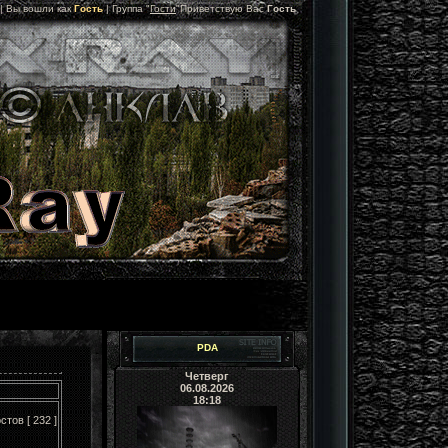
 |
Вы вошли как
Гость
|
Группа
"
Гости
"
Приветствую Вас
Гость
PDA
Четверг
06.08.2026
18:18
стов [ 232 ]