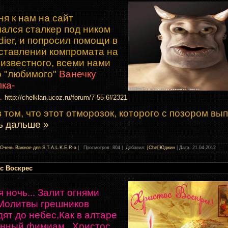
ня к нам на сайт
чался сталкер под ником
dier, и попросил помощи в
ставлении компромата на
зизвестного, всеми нами
о "любимого"
Ванечку
лка-
.
http://chelklan.ucoz.ru/forum/7-55-6#2321
 том, что этот отморозок, которого с позором вы
ь дальше »
Очень Важное для S.T.A.L.K.E.R-а
| Просмотров: 804 | Добавил:
[Chel]Юджин
| Дата:
21.04.2012
с Воскрес
 ночь... Залит огнями
Молитвы грешников
дят до небес,Как в алтаре
нный фимиам...Христос