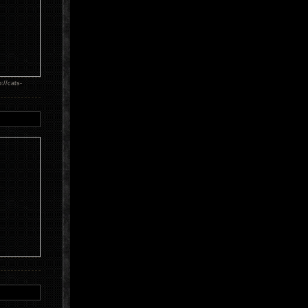
//cats-