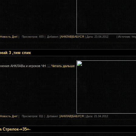
Новость Дня!
| Просмотров: 655 | Добавил:
[АНКЛАВ]БАБУСЯ
| Дата:
23.04.2012
| Источник: http:
eak 3 ,тим спик
енения АНКЛАВа и игроков ЧН
...
Читать дальше
Новость Дня!
| Просмотров: 811 | Добавил:
[АНКЛАВ]БАБУСЯ
| Дата:
21.04.2012
а Стрелок-=35=-