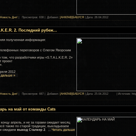
Новость Дня!
| Просмотров: 638 | Добавил:
[АНКЛАВ]БАБУСЯ
| Дата:
26.04.2012
L.K.E.R. 2. Последний рубеж…
няя полученная информация:
 телефонных переговоров с Олегом Яворским
 том, что разработчики игры «S.T.A.L.K.E.R. 2»
т проект
».
преля 2012
 дальше »
Новость Дня!
| Просмотров: 687 | Добавил:
[АНКЛАВ]БАБУСЯ
| Дата:
25.04.2012
| Источник: http:/
арь на май от команды Cats
 концу апрель, и не за горами ожидает месяц
всё также по старой традиции, выкладываем
 и ожидаем
выход Сталкер 2
.
...
Читать дальше