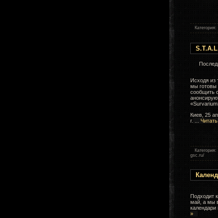
Категория:
S.T.A.
Послед
Исходя из
мы готовы
сообщить о
анонсирую
«Survarium
Киев, 25 а
г.
...
Читать
Категория:
gsc.ru/
Календ
Подходит к
май, а мы 
календари
»