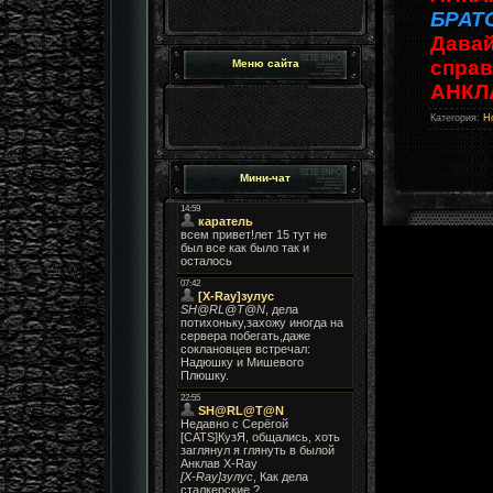
БРАТ
Давай
справ
Меню сайта
АНКЛА
Категория
:
Н
Мини-чат