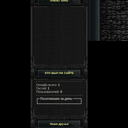
Кланы Зоны
КТО БЫЛ НА САЙТЕ
Онлайн всего:
1
Гостей:
1
Пользователей:
0
Посетившие за день
Наши друзья