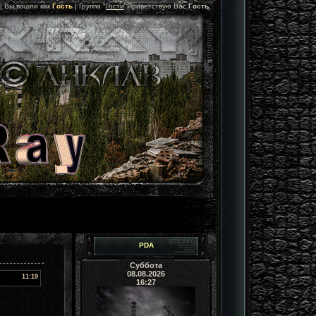
 |
Вы вошли как
Гость
|
Группа
"
Гости
"
Приветствую Вас
Гость
PDA
Суббота
08.08.2026
11:19
16:27