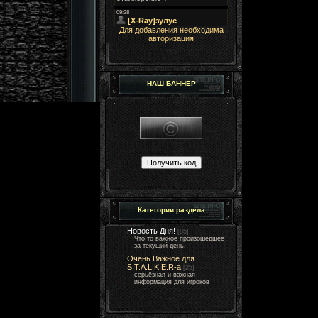
Для добавления необходима
авторизация
НАШ БАННЕР
Категории раздела
Новость Дня!
[85]
Что то важное произошедшее
за текущий день.
Очень Важное для
S.T.A.L.K.E.R-а
[25]
серьёзная и важная
информация для игроков