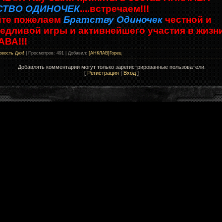
СТВО ОДИНОЧЕК
....встречаем!!!
те пожелаем
Братству Одиночек
честной и
едливой игры и активнейшего участия в жизн
ВА!!!
овость Дня!
|
Просмотров
: 491 |
Добавил
:
[АНКЛАВ]Горец
Добавлять комментарии могут только зарегистрированные пользователи.
[
Регистрация
|
Вход
]