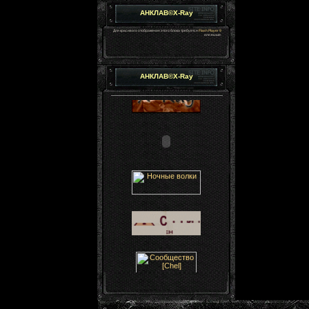
АНКЛАВ©X-Ray
Для красивого отображения этого блока требуется
Flash Player 9
или выше.
АНКЛАВ©X-Ray