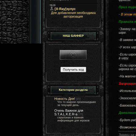
Приз тур
Для добавления необходима
- В этом 
авторизация
Правила 
-Заявку н
игре.
НАШ БАННЕР
-В заявке 
-У всех и
-Если игр
в игру.
-Если игр
игрока не
-На матче
Запрещен
Категории раздела
-Использов
-Экзоскел
Новость Дня!
[85]
Что то важное произошедшее
за текущий день.
-Багоюзан
Очень Важное для
Дополнит
S.T.A.L.K.E.R-а
[25]
серьёзная и важная
-Будет ра
информация для игроков
-Возможн
Заявки на