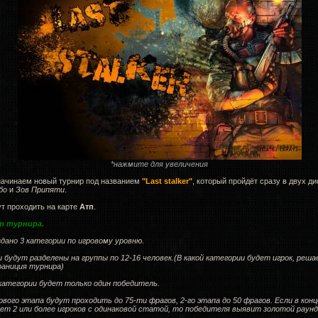
*нажмите для увеличения
 начинаем новый турнир под названием
"Last stalker"
, который пройдёт сразу в двух д
бо
и
Зов Припяти
.
т проходить на карте
Атп
.
т турнира.
дано 3 категории по игровому уровню.
и будут разделены на группы по 12-16 человек.(В какой категории будет игрок, реш
аниция турнира)
 категории будет только один победитель.
вого этапа будут проходить до 75-ти фрагов, 2-го этапа до 50 фрагов. Если в конц
дет 2 или более игроков с одинаковой статой, то победителя выявит золотой раунд