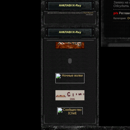
Заявки на
АНКЛАВ©X-Ray
Обсудить 
p/s
Реглам
Для красивого отображения этого блока требуется
Flash Player 9
или выше.
Категория
:
О
АНКЛАВ©X-Ray