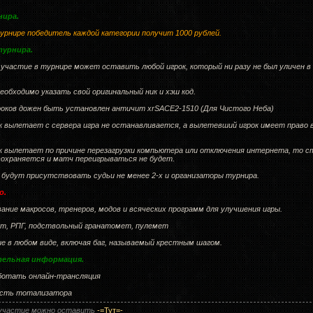
нира.
турнире победитель каждой категории получит 1000 рублей.
турнира.
а участие в турнире может оставить любой игрок, который ни разу не был уличен в
необходимо указать свой оригинальный ник и хэш код.
гроков дожен быть установлен античит xrSACE2-1510 (Для Чистого Неба)
ок вылетает с сервера игра не останавливается, а вылетевший игрок имеет право
ок вылетает по причине перезагрузки компьютера или отключения интернета, то 
 сохраняется и матч переигрываться не будет.
 будут присутствовать судьи не менее 2-х и организаторы турнира.
о.
ание макросов, тренеров, модов и всяческих программ для улучшения игры.
ет, РПГ, подствольный гранатомет, пулемет
ие в любом виде, включая баг, называемый крестным шагом.
ельная информация.
ботать онлайн-трансляция
ость тотализатора
 участие можно оставить
-=Тут=-