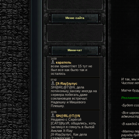
Меню сайта
Мини-чат
И так, мы
Чистое не
Матчи буду
Регламен
-Будет соз
-Все игрок
администр
-В каждой
-Матчи пер
раунда бу
фрагов.