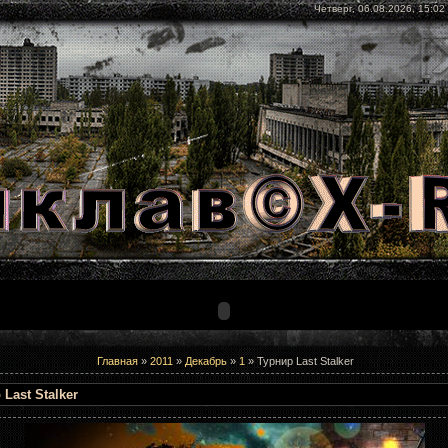
Четверг, 06.08.2026, 15:02
Главная
»
2011
»
Декабрь
»
1
» Турнир Last Stalker
Last Stalker