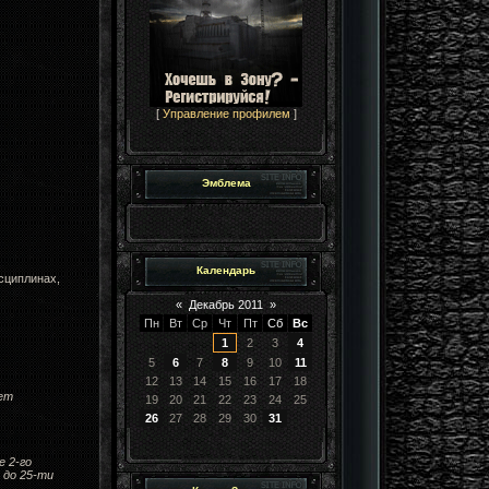
[
Управление профилем
]
Эмблема
Календарь
исциплинах,
«
Декабрь 2011
»
Пн
Вт
Ср
Чт
Пт
Сб
Вс
1
2
3
4
5
6
7
8
9
10
11
12
13
14
15
16
17
18
ает
19
20
21
22
23
24
25
26
27
28
29
30
31
е 2-го
 до 25-ти