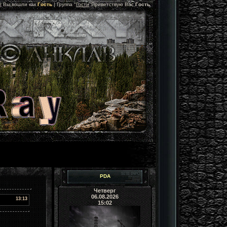
 |
Вы вошли как
Гость
|
Группа
"
Гости
"
Приветствую Вас
Гость
PDA
Четверг
06.08.2026
13:13
15:02