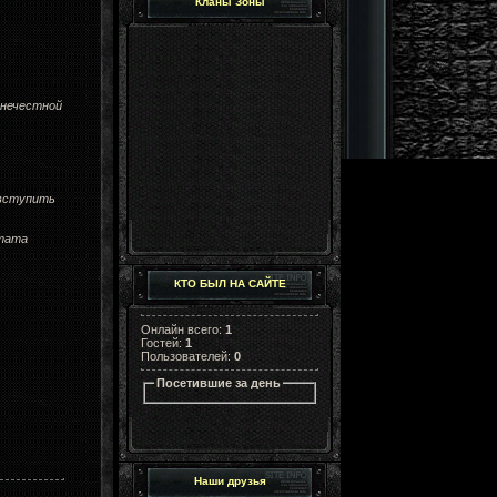
Кланы Зоны
 нечестной
 вступить
стата
КТО БЫЛ НА САЙТЕ
Онлайн всего:
1
Гостей:
1
Пользователей:
0
Посетившие за день
Наши друзья