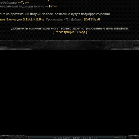
 судейство
-=Тут=-
регламент турнира можно
-=Тут=-
ент на протяжении подачи заявок, возможно будет подкорректирован.
чень Важное для S.T.A.L.K.E.R-а
|
Просмотров
: 472 |
Добавил
:
[CATS]КузЯ
Добавлять комментарии могут только зарегистрированные пользователи.
[
Регистрация
|
Вход
]