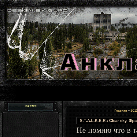
ВРЕМЯ
Главная
»
201
S.T.A.L.K.E.R.: Clear sky. Фр
Не помню что в т