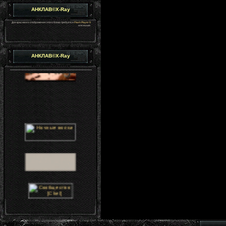
АНКЛАВ©X-Ray
Для красивого отображения этого блока требуется
Flash Player 9
или выше.
АНКЛАВ©X-Ray