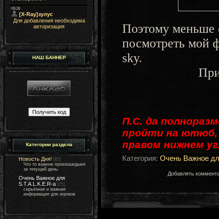
Для добавления необходима
Поэтому меньше 
авторизация
посмотреть мой ф
sky
.
НАШ БАННЕР
При
П.С. да полнораз
пройти на ютюб, 
правом нижнем у
Категории раздела
Категория
:
Очень Важное для
Новость Дня!
[85]
Что то важное произошедшее
за текущий день.
Добавлять коммента
Очень Важное для
S.T.A.L.K.E.R-а
[25]
серьёзная и важная
информация для игроков