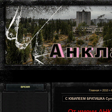
ВРЕМЯ
Главная
»
2010
»
С ЮБИЛЕЕМ БРАТИШКА Султа
О
т имени
АНК