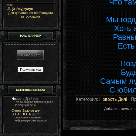
Что та
Для добавления необходима
авторизация
Мы горд
Хоть 
Равны
НАШ БАННЕР
Есть 
Поз
Буд
Самым лу
С юби
Категории раздела
Категория
:
Новость Дня!
|
Пр
Новость Дня!
[85]
Что то важное произошедшее
за текущий день.
Добавлять коммента
Очень Важное для
S.T.A.L.K.E.R-а
[25]
серьёзная и важная
информация для игроков