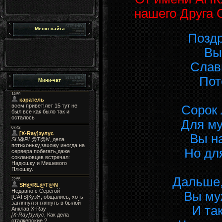
нашего Друга 
Меню сайта
Позд
Вы
Славы
Пот
Мини-чат
Сорок 
Для му
Вы на
Но для
Дальше,
Вы му
И та