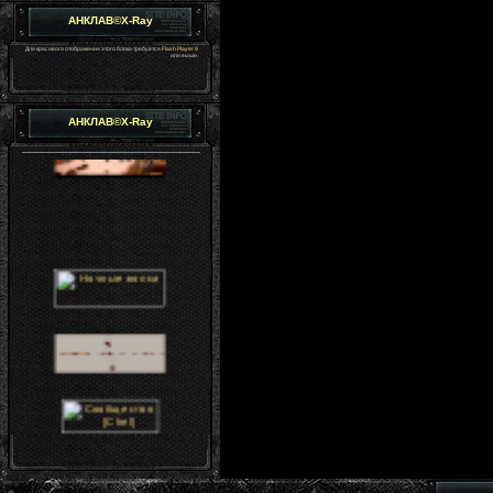
АНКЛАВ©X-Ray
Для красивого отображения этого блока требуется
Flash Player 9
или выше.
АНКЛАВ©X-Ray