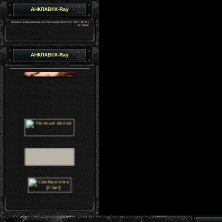
АНКЛАВ©X-Ray
Для красивого отображения этого блока требуется
Flash Player 9
или выше.
АНКЛАВ©X-Ray