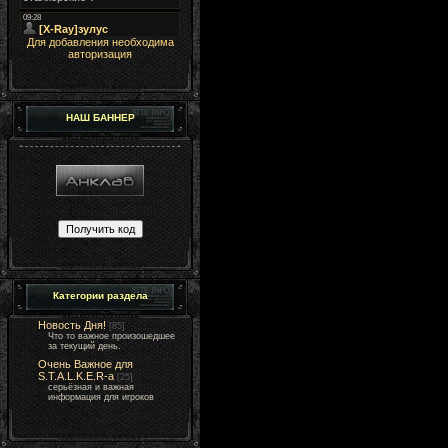
Для добавления необходима
авторизация
НАШ БАННЕР
Категории раздела
Новость Дня!
[85]
Что то важное произошедшее
за текущий день.
Очень Важное для
S.T.A.L.K.E.R-а
[25]
серьёзная и важная
информация для игроков