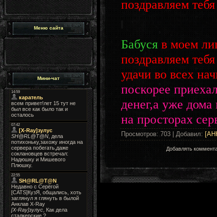
поздравляем теб
Меню сайта
Бабуся
в моем лиц
поздравляем тебя
удачи во всех на
Мини-чат
поскорее приеха
денег,а уже дома
на просторах сер
Просмотров
: 703 |
Добавил
:
[АН
Добавлять коммента