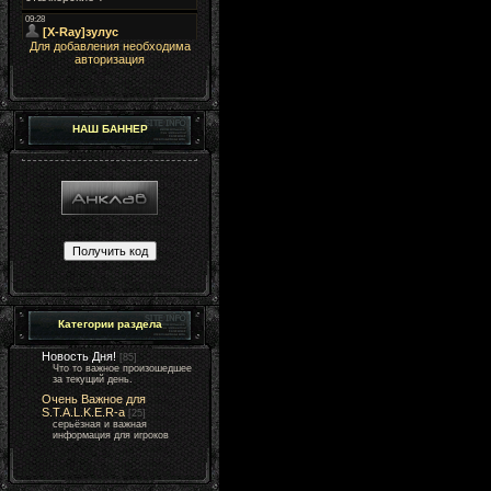
Для добавления необходима
авторизация
НАШ БАННЕР
Категории раздела
Новость Дня!
[85]
Что то важное произошедшее
за текущий день.
Очень Важное для
S.T.A.L.K.E.R-а
[25]
серьёзная и важная
информация для игроков