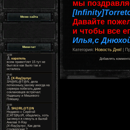
мы поздравля
[Infinity]Torret
Меню сайта
Давайте пожел
и чтобы все е
Илья,с Днюхо
Мини-чат
Категория
:
Новость Дня!
|
Пр
Добавлять коммента