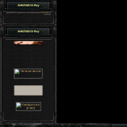
АНКЛАВ©X-Ray
Для красивого отображения этого блока требуется
Flash Player 9
или выше.
АНКЛАВ©X-Ray