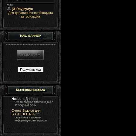
Для добавления необходима
авторизация
НАШ БАННЕР
Категории раздела
Новость Дня!
[85]
Что то важное произошедшее
за текущий день.
Очень Важное для
S.T.A.L.K.E.R-а
[25]
серьёзная и важная
информация для игроков