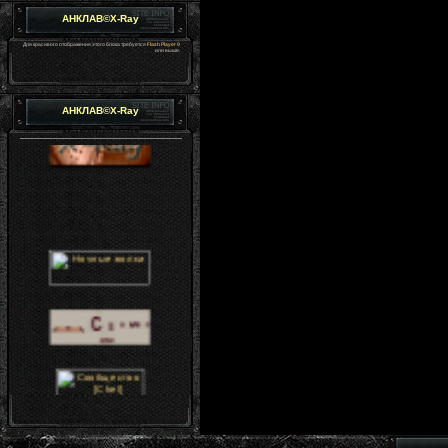
АНКЛАВ©X-Ray
Для красивого отображения этого блока требуется
Flash Player 9
или выше.
АНКЛАВ©X-Ray