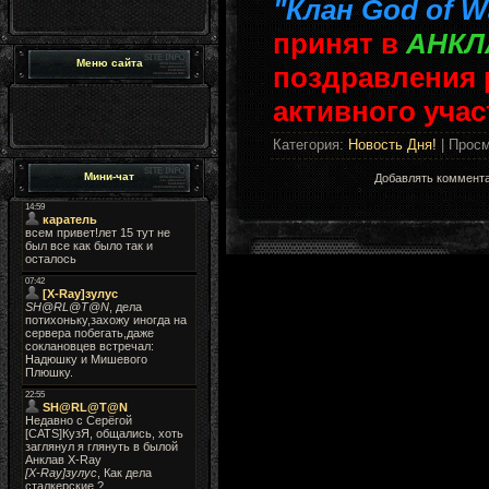
"
Клан
G
od of W
принят в
АНКЛ
Меню сайта
поздравления 
активного учас
Категория
:
Новость Дня!
|
Просм
Мини-чат
Добавлять коммента