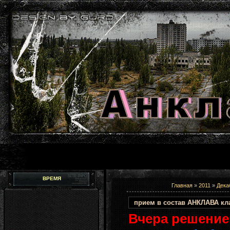
ВРЕМЯ
Главная
»
2011
»
Дека
прием в состав АНКЛАВА кла
В
чера решение