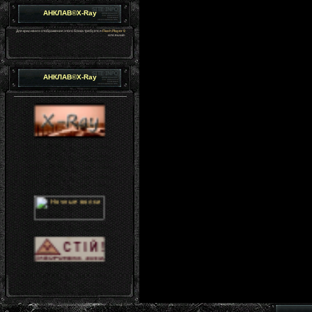
АНКЛАВ©X-Ray
Для красивого отображения этого блока требуется
Flash Player 9
или выше.
АНКЛАВ©X-Ray