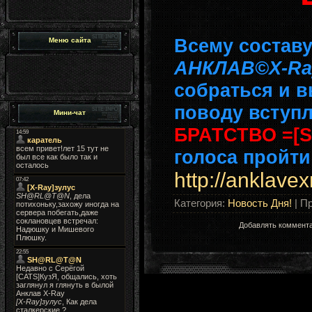
Всему составу
Меню сайта
АНКЛАВ©X-R
собраться и в
поводу вступ
Мини-чат
БРАТСТВО =[S
голоса пройти
http://anklave
Категория
:
Новость Дня!
|
Пр
Добавлять коммента