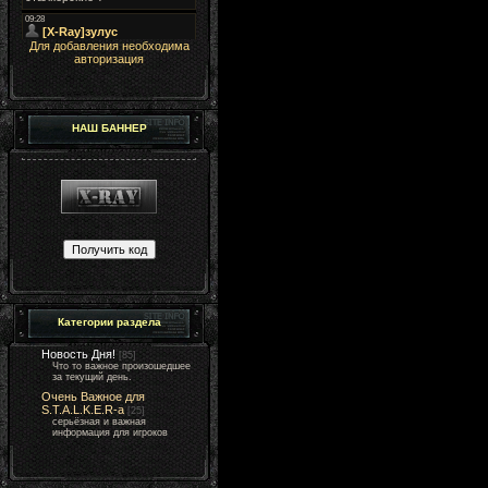
Для добавления необходима
авторизация
НАШ БАННЕР
Категории раздела
Новость Дня!
[85]
Что то важное произошедшее
за текущий день.
Очень Важное для
S.T.A.L.K.E.R-а
[25]
серьёзная и важная
информация для игроков