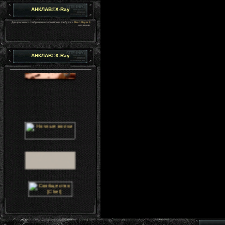
АНКЛАВ©X-Ray
Для красивого отображения этого блока требуется
Flash Player 9
или выше.
АНКЛАВ©X-Ray