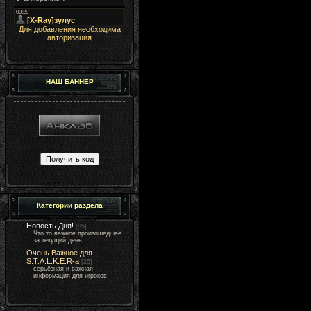
Для добавления необходима
авторизация
НАШ БАННЕР
Категории раздела
Новость Дня!
[85]
Что то важное произошедшее
за текущий день.
Очень Важное для
S.T.A.L.K.E.R-а
[25]
серьёзная и важная
информация для игроков