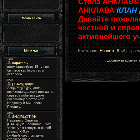
Стола АНКЛАВ©X
АНКЛАВА
КЛАН
Давайте пожел
Меню сайта
честной и спра
активнейшего у
Категория
:
Новость Дня!
|
Просм
Мини-чат
Добавлять коммента