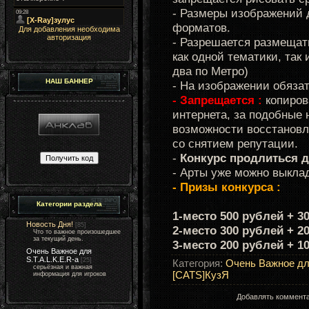
- Размеры изображений 
форматов.
Для добавления необходима
авторизация
- Разрешается размещать
как одной тематики, так
два по Метро)
НАШ БАННЕР
- На изображении обязат
- Запрещается :
копиров
интернета, за подобные 
возможности восстановл
со снятием репутации.
-
Конкурс продлиться д
- Арты уже можно выкл
- Призы конкурса :
Категории раздела
1-место 500 рублей + 30
Новость Дня!
[85]
2-место 300 рублей + 20
Что то важное произошедшее
за текущий день.
3-место 200 рублей + 1
Очень Важное для
S.T.A.L.K.E.R-а
[25]
Категория
:
Очень Важное для
серьёзная и важная
[CATS]КузЯ
информация для игроков
Добавлять коммента