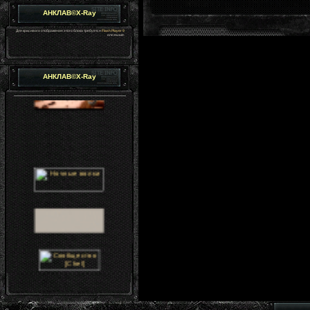
АНКЛАВ©X-Ray
Для красивого отображения этого блока требуется
Flash Player 9
или выше.
АНКЛАВ©X-Ray