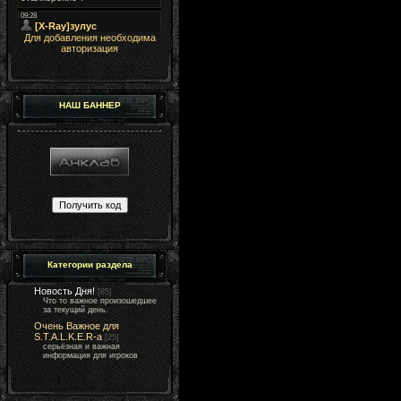
Для добавления необходима
авторизация
НАШ БАННЕР
Категории раздела
Новость Дня!
[85]
Что то важное произошедшее
за текущий день.
Очень Важное для
S.T.A.L.K.E.R-а
[25]
серьёзная и важная
информация для игроков