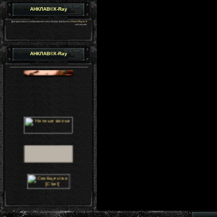
АНКЛАВ©X-Ray
Для красивого отображения этого блока требуется
Flash Player 9
или выше.
АНКЛАВ©X-Ray