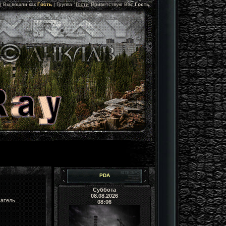
 |
Вы вошли как
Гость
|
Группа
"
Гости
"
Приветствую Вас
Гость
PDA
Суббота
08.08.2026
атель.
08:06