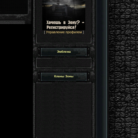
[
Управление профилем
]
Эмблема
Кланы Зоны