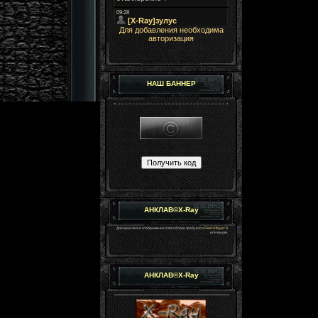
Для добавления необходима
авторизация
НАШ БАННЕР
АНКЛАВ©X-Ray
Для красивого отображения этого блока требуется
Flash Player 9
или выше.
АНКЛАВ©X-Ray