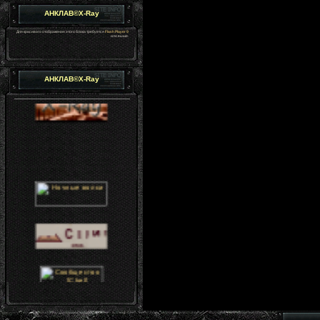
АНКЛАВ©X-Ray
Для красивого отображения этого блока требуется
Flash Player 9
или выше.
АНКЛАВ©X-Ray