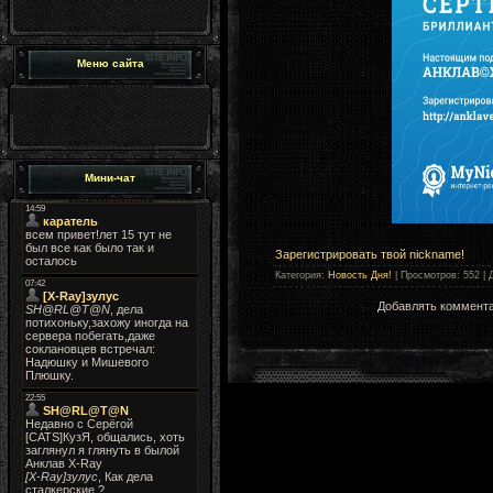
Меню сайта
Мини-чат
Зарегистрировать твой nickname!
Категория
:
Новость Дня!
|
Просмотров
: 552 |
Добавлять коммента