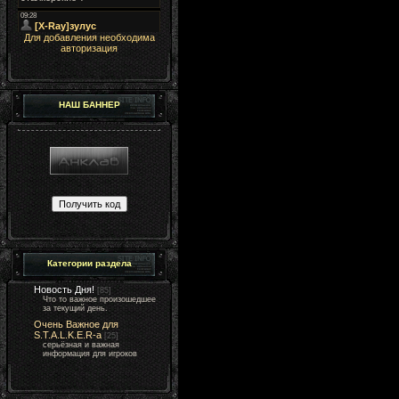
Для добавления необходима
авторизация
НАШ БАННЕР
Категории раздела
Новость Дня!
[85]
Что то важное произошедшее
за текущий день.
Очень Важное для
S.T.A.L.K.E.R-а
[25]
серьёзная и важная
информация для игроков