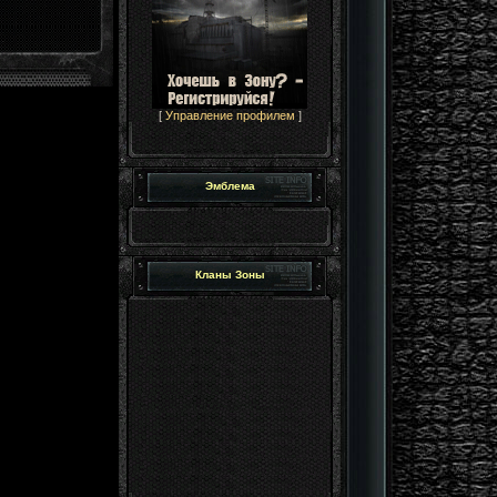
[
Управление профилем
]
Эмблема
Кланы Зоны