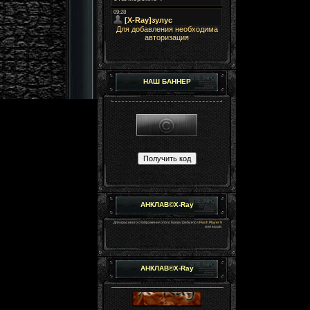
Для добавления необходима
авторизация
НАШ БАННЕР
АНКЛАВ©X-Ray
Для красивого отображения этого блока требуется
Flash Player 9
или выше.
АНКЛАВ©X-Ray