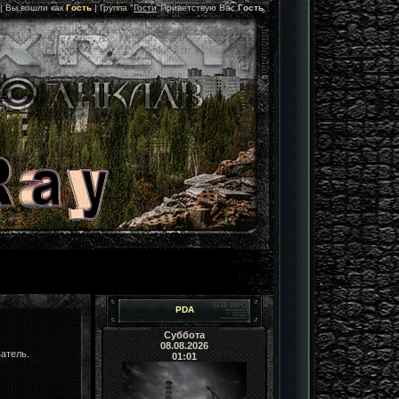
 |
Вы вошли как
Гость
|
Группа
"
Гости
"
Приветствую Вас
Гость
PDA
Суббота
08.08.2026
атель.
01:01